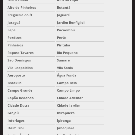
Alto de Pinheiros
Butantã
Freguesia do Ó
Jaguaré
Jaraguá
Jardim Bonfiglioli
Lapa
Pacaembú
Perdizes
Perús
Pinheiros
Pirituba
Raposo Tavares
Rio Pequeno
São Domingos
Sumaré
Vila Leopoldina
Vila Sonia
Aeroporto
Água Funda
Brooklin
Campo Belo
Campo Grande
Campo Limpo
Capão Redondo
Cidade Ademar
Cidade Dutra
Cidade Jardim
Grajaú
Ibirapuera
Interlagos
Ipiranga
Itaim Bibi
Jabaquara