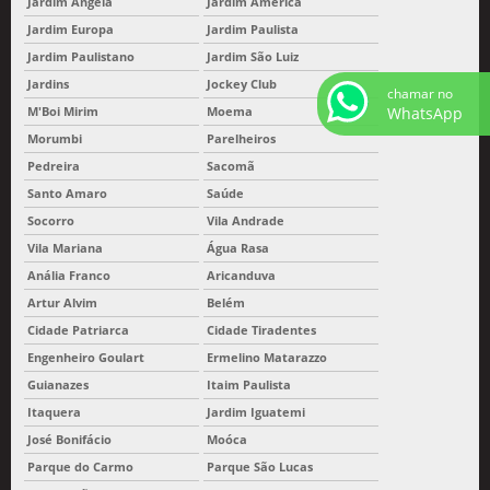
Jardim Ângela
Jardim América
Jardim Europa
Jardim Paulista
Jardim Paulistano
Jardim São Luiz
Jardins
Jockey Club
chamar no
WhatsApp
M'Boi Mirim
Moema
Morumbi
Parelheiros
Pedreira
Sacomã
Santo Amaro
Saúde
Socorro
Vila Andrade
Vila Mariana
Água Rasa
Anália Franco
Aricanduva
Artur Alvim
Belém
Cidade Patriarca
Cidade Tiradentes
Engenheiro Goulart
Ermelino Matarazzo
Guianazes
Itaim Paulista
Itaquera
Jardim Iguatemi
José Bonifácio
Moóca
Parque do Carmo
Parque São Lucas