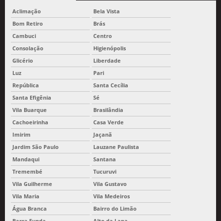
Aclimação
Bela Vista
Bom Retiro
Brás
Cambuci
Centro
Consolação
Higienópolis
Glicério
Liberdade
Luz
Pari
República
Santa Cecília
Santa Efigênia
Sé
Vila Buarque
Brasilândia
Cachoeirinha
Casa Verde
Imirim
Jaçanã
Jardim São Paulo
Lauzane Paulista
Mandaqui
Santana
Tremembé
Tucuruvi
Vila Guilherme
Vila Gustavo
Vila Maria
Vila Medeiros
Água Branca
Bairro do Limão
Barra Funda
Alto da Lapa