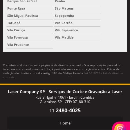
Parque São Rafael
Penha
Ponte Rasa
São Mateus
São Miguel Paulista
Sapopemba
Tatuapé
Vila Carrão
Vila Curuçá
Vila Esperança
Vila Formosa
Vila Matilde
Vila Prudente
O conteúdo do texto desta página é de direito reservado. Sua reprodução, parcial ou
total, mesmo citando nossos links, é proibida sem a autorização do autor. Crime de
violação de direito autoral – artigo 184 do Código Penal –
Lei 9610/98 - Lei de direitos
autorais
.
Laser Company SP - Serviços de Corte e Gravação a Laser
Rua Birigui n° 1061 - Jardim Cumbica
Guarulhos-SP - CEP: 07180-310
2480-4025
11
Home