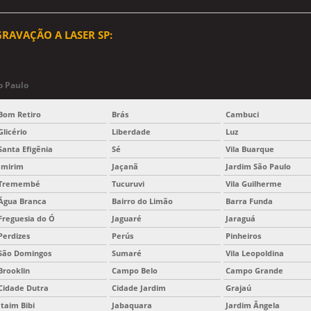
RAVAÇÃO A LASER SP:
o Paulo
Bom Retiro
Brás
Cambuci
Glicério
Liberdade
Luz
Santa Efigênia
Sé
Vila Buarque
Imirim
Jaçanã
Jardim São Paulo
Tremembé
Tucuruvi
Vila Guilherme
Água Branca
Bairro do Limão
Barra Funda
Freguesia do Ó
Jaguaré
Jaraguá
Perdizes
Perús
Pinheiros
São Domingos
Sumaré
Vila Leopoldina
Brooklin
Campo Belo
Campo Grande
Cidade Dutra
Cidade Jardim
Grajaú
Itaim Bibi
Jabaquara
Jardim Ângela