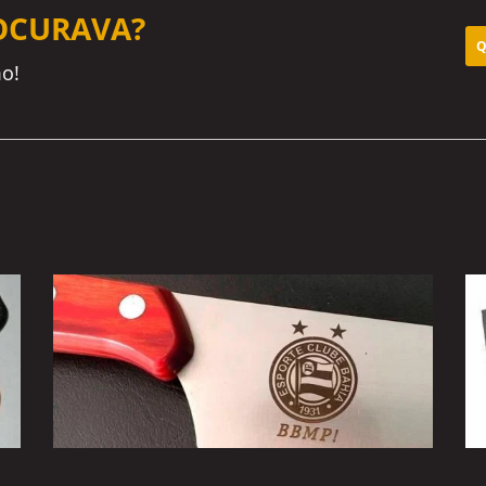
OCURAVA?
Q
o!