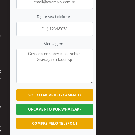
Digite seu telefone
e
Mensagem
,
o
,
SOLICITAR MEU ORÇAMENTO
m
ORÇAMENTO POR WHATSAPP
COMPRE PELO TELEFONE
,
e