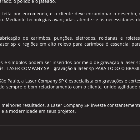
ado, o polido e o jateado.
é feita por encomenda, e o cliente deve encaminhar o desenho, 
ão. Mediante tecnologias avançadas, atende-se às necessidades d
bricação de carimbos, punções, eletrodos, roldanas e roletes
laser sp
e regiões em alto relevo para carimbos é essencial par
otes e símbolos podem ser inseridos por meio de
gravação a laser s
iais. LASER COMPANY SP –
gravação a laser sp
PARA TODO O BRASI
São Paulo, a Laser Company SP é especialista em gravações e corte
ando sempre o bom relacionamento com o cliente, unido agilidade 
s melhores resultados, a Laser Company SP investe constantement
 e a modernidade em seus projetos.