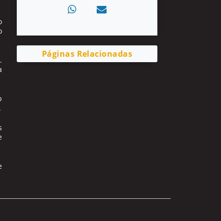
o
o
Páginas Relacionadas
.
a
p
L
s
e
e