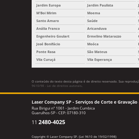
Jardim Europa
Jardim Paulista
M'Boi Mirim
Moema
Santo Amaro
Saúde
Anália Franco
Aricanduva
Engenheiro Goulart
Ermelino Matarazzo
José Bonifácio
Moóca
Ponte Rasa
São Mateus
Vila Curuçá
Vila Esperança
O conteúdo do texto desta página é de direito reservado. Sua reprodução
9610/98 - Lei de direitos autorais
.
Laser Company SP - Serviços de Corte e Gravação 
Rua Birigui n° 1061 - Jardim Cumbica
Guarulhos-SP - CEP: 07180-310
2480-4025
11
Copyright © Laser Company SP. (Lei 9610 de 19/02/1998)