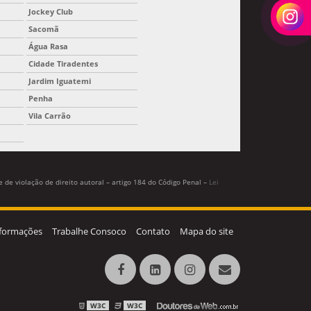
Jockey Club
Sacomã
Água Rasa
Cidade Tiradentes
Jardim Iguatemi
Penha
Vila Carrão
 de violação de direito autoral – artigo 184 do Código Penal –
Lei
formações
Trabalhe Consoco
Contato
Mapa do site
W3C
W3C