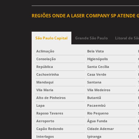
REGIÕES ONDE A LASER COMPANY SP ATENDE G
São Paulo Capital
Grande São Paulo
Litoral de Sã
Aclimação
Bela Vista
Consolação
Higienópolis
República
Santa Cecília
Cachoeirinha
Casa Verde
Mandaqui
Santana
Vila Maria
Vila Medeiros
Alto de Pinheiros
Butantã
Lapa
Pacaembú
Raposo Tavares
Rio Pequeno
Aeroporto
Água Funda
Capão Redondo
Cidade Ademar
Interlagos
Ipiranga