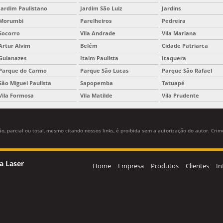
Jardim Paulistano
Jardim São Luiz
Jardins
Morumbi
Parelheiros
Pedreira
Socorro
Vila Andrade
Vila Mariana
Artur Alvim
Belém
Cidade Patriarca
Guianazes
Itaim Paulista
Itaquera
Parque do Carmo
Parque São Lucas
Parque São Rafael
São Miguel Paulista
Sapopemba
Tatuapé
Vila Formosa
Vila Matilde
Vila Prudente
, parcial ou total, mesmo citando nossos links, é proibida sem a autorização do autor. Crime
a Laser
Home
Empresa
Produtos
Clientes
In