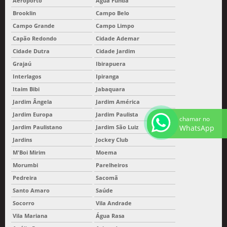
Aeroporto
Água Funda
Brooklin
Campo Belo
Campo Grande
Campo Limpo
Capão Redondo
Cidade Ademar
Cidade Dutra
Cidade Jardim
Grajaú
Ibirapuera
Interlagos
Ipiranga
Itaim Bibi
Jabaquara
Jardim Ângela
Jardim América
Jardim Europa
Jardim Paulista
chamar no
WhatsApp
Jardim Paulistano
Jardim São Luiz
Jardins
Jockey Club
M'Boi Mirim
Moema
Morumbi
Parelheiros
Pedreira
Sacomã
Santo Amaro
Saúde
Socorro
Vila Andrade
Vila Mariana
Água Rasa