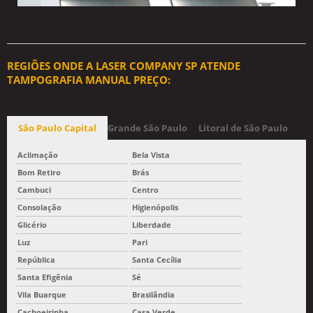
REGIÕES ONDE A LASER COMPANY SP ATENDE
TAMPOGRAFIA MANUAL PREÇO:
São Paulo Capital
Grande São Paulo
Litoral de São Paulo
Aclimação
Bela Vista
Bom Retiro
Brás
Cambuci
Centro
Consolação
Higienópolis
Glicério
Liberdade
Luz
Pari
República
Santa Cecília
Santa Efigênia
Sé
Vila Buarque
Brasilândia
Cachoeirinha
Casa Verde