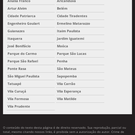
Anália Franco
Aricanduva
Artur Alvim
Belém
Cidade Patriarca
Cidade Tiradentes
Engenheiro Goulart
Ermelino Matarazzo
Guianazes
Itaim Paulista
Itaquera
Jardim Iguatemi
José Bonifácio
Moóca
Parque do Carmo
Parque São Lucas
Parque São Rafael
Penha
Ponte Rasa
São Mateus
São Miguel Paulista
Sapopemba
Tatuapé
Vila Carrão
Vila Curuçá
Vila Esperança
Vila Formosa
Vila Matilde
Vila Prudente
O conteúdo do texto desta página é de direito reservado. Sua reprodução, parcial ou
total, mesmo citando nossos links, é proibida sem a autorização do autor. Crime de