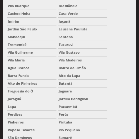
Vila Buarque
Brasilândia
Cachoeirinha
Casa Verde
Imirim
Jaçanã
Jardim São Paulo
Lauzane Paulista
Mandaqui
Santana
Tremembé
Tucuruvi
Vila Guilherme
Vila Gustavo
Vila Maria
Vila Medeiros
Água Branca
Bairro do Limão
Barra Funda
Alto da Lapa
Alto de Pinheiros
Butantã
Freguesia do Ó
Jaguaré
Jaraguá
Jardim Bonfiglioli
Lapa
Pacaembú
Perdizes
Perús
Pinheiros
Pirituba
Raposo Tavares
Rio Pequeno
São Domingos
Sumaré