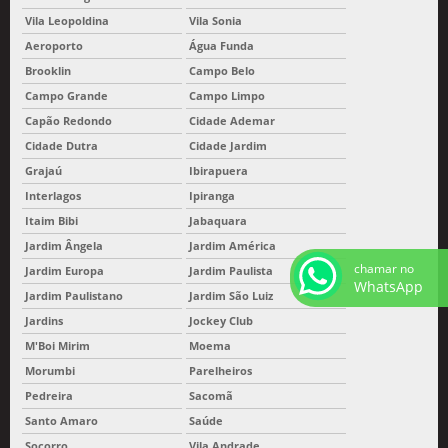
Vila Leopoldina
Vila Sonia
Aeroporto
Água Funda
Brooklin
Campo Belo
Campo Grande
Campo Limpo
Capão Redondo
Cidade Ademar
Cidade Dutra
Cidade Jardim
Grajaú
Ibirapuera
Interlagos
Ipiranga
Itaim Bibi
Jabaquara
Jardim Ângela
Jardim América
chamar no
Jardim Europa
Jardim Paulista
WhatsApp
Jardim Paulistano
Jardim São Luiz
Jardins
Jockey Club
M'Boi Mirim
Moema
Morumbi
Parelheiros
Pedreira
Sacomã
Santo Amaro
Saúde
Socorro
Vila Andrade