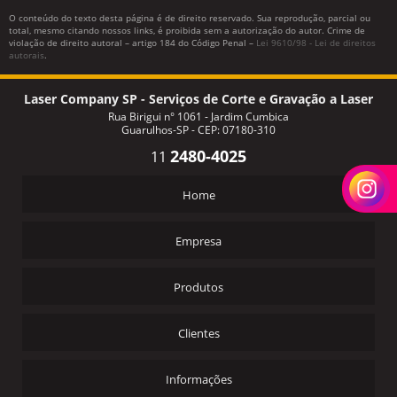
O conteúdo do texto desta página é de direito reservado. Sua reprodução, parcial ou
total, mesmo citando nossos links, é proibida sem a autorização do autor. Crime de
violação de direito autoral – artigo 184 do Código Penal –
Lei 9610/98 - Lei de direitos
autorais
.
Laser Company SP - Serviços de Corte e Gravação a Laser
Rua Birigui n° 1061 - Jardim Cumbica
Guarulhos-SP - CEP: 07180-310
2480-4025
11
Home
Empresa
Produtos
Clientes
Informações