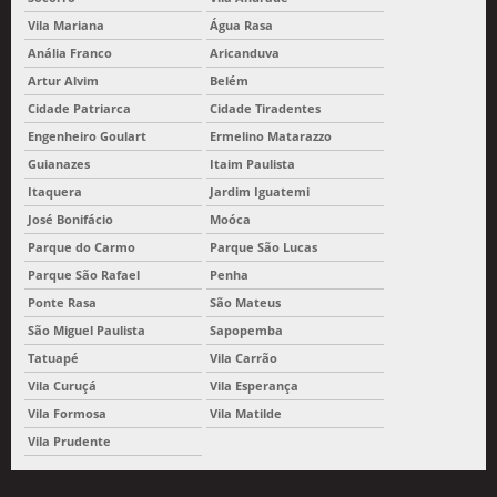
Vila Mariana
Água Rasa
Anália Franco
Aricanduva
Artur Alvim
Belém
Cidade Patriarca
Cidade Tiradentes
Engenheiro Goulart
Ermelino Matarazzo
Guianazes
Itaim Paulista
Itaquera
Jardim Iguatemi
José Bonifácio
Moóca
Parque do Carmo
Parque São Lucas
Parque São Rafael
Penha
Ponte Rasa
São Mateus
São Miguel Paulista
Sapopemba
Tatuapé
Vila Carrão
Vila Curuçá
Vila Esperança
Vila Formosa
Vila Matilde
Vila Prudente