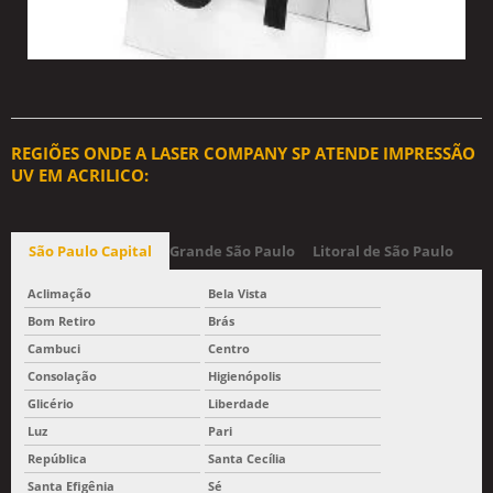
REGIÕES ONDE A LASER COMPANY SP ATENDE IMPRESSÃO
UV EM ACRILICO:
São Paulo Capital
Grande São Paulo
Litoral de São Paulo
Aclimação
Bela Vista
Bom Retiro
Brás
Cambuci
Centro
Consolação
Higienópolis
Glicério
Liberdade
Luz
Pari
República
Santa Cecília
Santa Efigênia
Sé