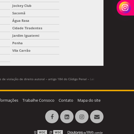
Jockey Club
Sacomã
Água Rasa
Cidade Tiradentes
Jardim Iguatemi
Penha
Vila Carrão
 de violação de direito autoral – artigo 184 do Código Penal –
Lei
formações
Trabalhe Consoco
Contato
Mapa do site
W3C
W3C