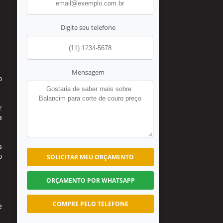
Digite seu telefone
Mensagem
o
r
a
a
o
SOLICITAR MEU ORÇAMENTO
ORÇAMENTO POR WHATSAPP
COMPRE PELO TELEFONE
e