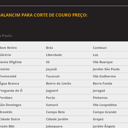
BALANCIM PARA CORTE DE COURO PREÇO:
o Paulo
Bom Retiro
Brás
Cambuci
Glicério
Liberdade
Luz
Santa Efigênia
Sé
Vila Buarque
Imirim
Jaçanã
Jardim São Paulo
Tremembé
Tucuruvi
Vila Guilherme
Água Branca
Bairro do Limão
Barra Funda
Freguesia do Ó
Jaguaré
Jaraguá
Perdizes
Perús
Pinheiros
São Domingos
Sumaré
Vila Leopoldina
Brooklin
Campo Belo
Campo Grande
Cidade Dutra
Cidade Jardim
Grajaú
Itaim Bibi
Jabaquara
Jardim Ângela