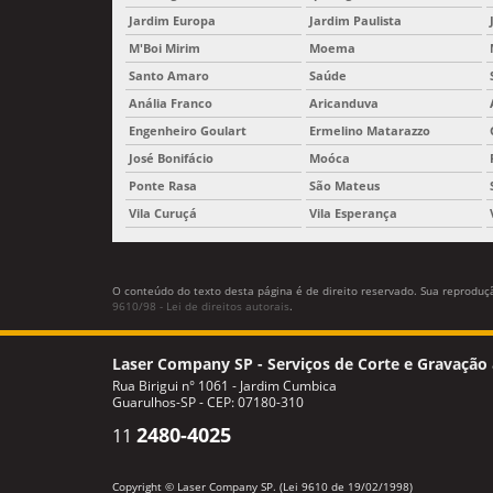
Jardim Europa
Jardim Paulista
M'Boi Mirim
Moema
Santo Amaro
Saúde
Anália Franco
Aricanduva
Engenheiro Goulart
Ermelino Matarazzo
José Bonifácio
Moóca
Ponte Rasa
São Mateus
Vila Curuçá
Vila Esperança
O conteúdo do texto desta página é de direito reservado. Sua reprodução
9610/98 - Lei de direitos autorais
.
Laser Company SP - Serviços de Corte e Gravação 
Rua Birigui n° 1061 - Jardim Cumbica
Guarulhos-SP - CEP: 07180-310
2480-4025
11
Copyright © Laser Company SP. (Lei 9610 de 19/02/1998)