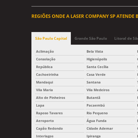
REGIÕES ONDE A LASER COMPANY SP ATENDE 
São Paulo Capital
Grande São Paulo
Litoral de Sã
Aclimação
Bela Vista
Consolação
Higienópolis
República
Santa Cecília
Cachoeirinha
Casa Verde
Mandaqui
Santana
Vila Maria
Vila Medeiros
Alto de Pinheiros
Butantã
Lapa
Pacaembú
Raposo Tavares
Rio Pequeno
Aeroporto
Água Funda
Capão Redondo
Cidade Ademar
Interlagos
Ipiranga