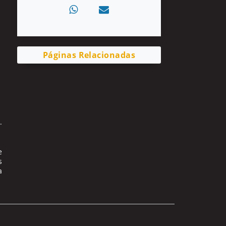
Páginas Relacionadas
.
e
s
a