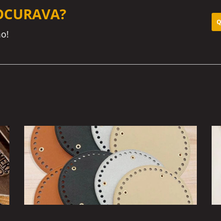
OCURAVA?
Q
o!