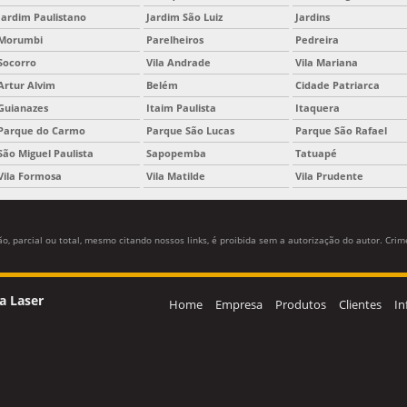
Jardim Paulistano
Jardim São Luiz
Jardins
Morumbi
Parelheiros
Pedreira
Socorro
Vila Andrade
Vila Mariana
Artur Alvim
Belém
Cidade Patriarca
Guianazes
Itaim Paulista
Itaquera
Parque do Carmo
Parque São Lucas
Parque São Rafael
São Miguel Paulista
Sapopemba
Tatuapé
Vila Formosa
Vila Matilde
Vila Prudente
, parcial ou total, mesmo citando nossos links, é proibida sem a autorização do autor. Crime
a Laser
Home
Empresa
Produtos
Clientes
In