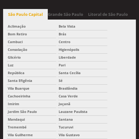
São Paulo Capital
Grande São Paulo
Litoral de São Paulo
Aclimação
Bela Vista
Bom Retiro
Brás
Cambuci
Centro
Consolação
Higienópolis
Glicério
Liberdade
Luz
Pari
República
Santa Cecília
Santa Efigênia
Sé
Vila Buarque
Brasilândia
Cachoeirinha
Casa Verde
Imirim
Jaçanã
Jardim São Paulo
Lauzane Paulista
Mandaqui
Santana
Tremembé
Tucuruvi
Vila Guilherme
Vila Gustavo