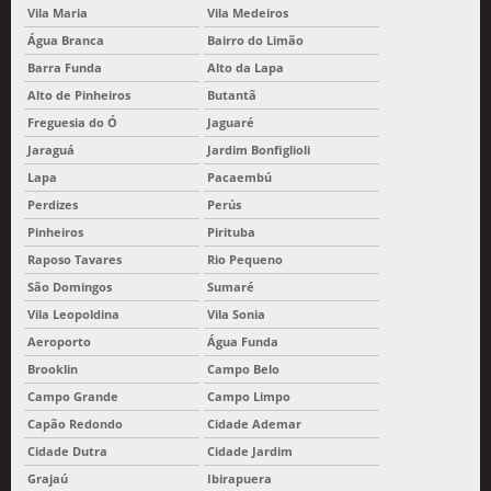
Vila Maria
Vila Medeiros
Água Branca
Bairro do Limão
Barra Funda
Alto da Lapa
Alto de Pinheiros
Butantã
Freguesia do Ó
Jaguaré
Jaraguá
Jardim Bonfiglioli
Lapa
Pacaembú
Perdizes
Perús
Pinheiros
Pirituba
Raposo Tavares
Rio Pequeno
São Domingos
Sumaré
Vila Leopoldina
Vila Sonia
Aeroporto
Água Funda
Brooklin
Campo Belo
Campo Grande
Campo Limpo
Capão Redondo
Cidade Ademar
Cidade Dutra
Cidade Jardim
Grajaú
Ibirapuera