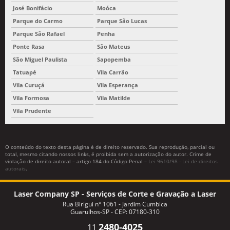
José Bonifácio
Moóca
Parque do Carmo
Parque São Lucas
Parque São Rafael
Penha
Ponte Rasa
São Mateus
São Miguel Paulista
Sapopemba
Tatuapé
Vila Carrão
Vila Curuçá
Vila Esperança
Vila Formosa
Vila Matilde
Vila Prudente
O conteúdo do texto desta página é de direito reservado. Sua reprodução, parcial ou
total, mesmo citando nossos links, é proibida sem a autorização do autor. Crime de
violação de direito autoral – artigo 184 do Código Penal –
Lei 9610/98 - Lei de direitos
autorais
.
Laser Company SP - Serviços de Corte e Gravação a Laser
Rua Birigui n° 1061 - Jardim Cumbica
Guarulhos-SP - CEP: 07180-310
2480-4025
11