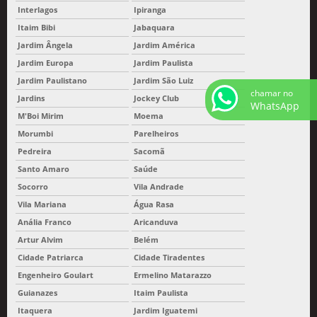
Interlagos
Ipiranga
Itaim Bibi
Jabaquara
Jardim Ângela
Jardim América
Jardim Europa
Jardim Paulista
Jardim Paulistano
Jardim São Luiz
chamar no
Jardins
Jockey Club
WhatsApp
M'Boi Mirim
Moema
Morumbi
Parelheiros
Pedreira
Sacomã
Santo Amaro
Saúde
Socorro
Vila Andrade
Vila Mariana
Água Rasa
Anália Franco
Aricanduva
Artur Alvim
Belém
Cidade Patriarca
Cidade Tiradentes
Engenheiro Goulart
Ermelino Matarazzo
Guianazes
Itaim Paulista
Itaquera
Jardim Iguatemi