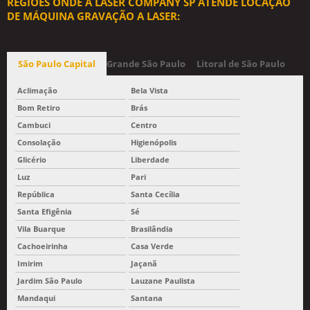
REGIÕES ONDE A LASER COMPANY SP ATENDE LOCAÇÃO
DE MÁQUINA GRAVAÇÃO A LASER:
São Paulo Capital
Grande São Paulo
Litoral de São Paulo
Aclimação
Bela Vista
Bom Retiro
Brás
Cambuci
Centro
Consolação
Higienópolis
Glicério
Liberdade
Luz
Pari
República
Santa Cecília
Santa Efigênia
Sé
Vila Buarque
Brasilândia
Cachoeirinha
Casa Verde
Imirim
Jaçanã
Jardim São Paulo
Lauzane Paulista
Mandaqui
Santana