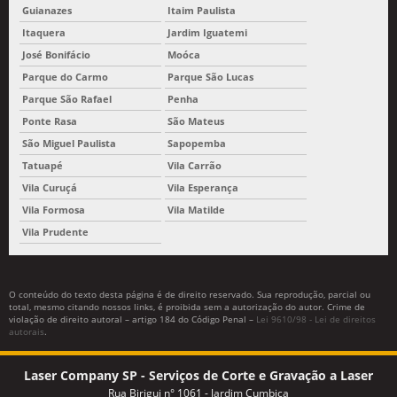
Guianazes
Itaim Paulista
Itaquera
Jardim Iguatemi
José Bonifácio
Moóca
Parque do Carmo
Parque São Lucas
Parque São Rafael
Penha
Ponte Rasa
São Mateus
São Miguel Paulista
Sapopemba
Tatuapé
Vila Carrão
Vila Curuçá
Vila Esperança
Vila Formosa
Vila Matilde
Vila Prudente
O conteúdo do texto desta página é de direito reservado. Sua reprodução, parcial ou
total, mesmo citando nossos links, é proibida sem a autorização do autor. Crime de
violação de direito autoral – artigo 184 do Código Penal –
Lei 9610/98 - Lei de direitos
autorais
.
Laser Company SP - Serviços de Corte e Gravação a Laser
Rua Birigui n° 1061 - Jardim Cumbica