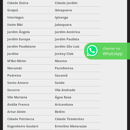
Cidade Dutra
Cidade Jardim
Grajaú
Ibirapuera
Interlagos
Ipiranga
Itaim Bibi
Jabaquara
Jardim Ângela
Jardim América
Jardim Europa
Jardim Paulista
Jardim Paulistano
Jardim São Luiz
chamar no
WhatsApp
Jardins
Jockey Club
M'Boi Mirim
Moema
Morumbi
Parelheiros
Pedreira
Sacomã
Santo Amaro
Saúde
Socorro
Vila Andrade
Vila Mariana
Água Rasa
Anália Franco
Aricanduva
Artur Alvim
Belém
Cidade Patriarca
Cidade Tiradentes
Engenheiro Goulart
Ermelino Matarazzo