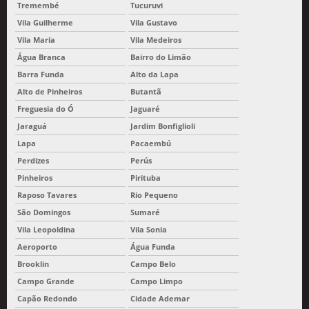
Tremembé
Tucuruvi
Vila Guilherme
Vila Gustavo
Vila Maria
Vila Medeiros
Água Branca
Bairro do Limão
Barra Funda
Alto da Lapa
Alto de Pinheiros
Butantã
Freguesia do Ó
Jaguaré
Jaraguá
Jardim Bonfiglioli
Lapa
Pacaembú
Perdizes
Perús
Pinheiros
Pirituba
Raposo Tavares
Rio Pequeno
São Domingos
Sumaré
Vila Leopoldina
Vila Sonia
Aeroporto
Água Funda
Brooklin
Campo Belo
Campo Grande
Campo Limpo
Capão Redondo
Cidade Ademar