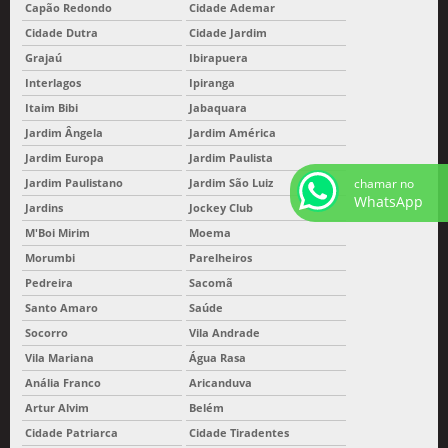
Capão Redondo
Cidade Ademar
Cidade Dutra
Cidade Jardim
Grajaú
Ibirapuera
Interlagos
Ipiranga
Itaim Bibi
Jabaquara
Jardim Ângela
Jardim América
Jardim Europa
Jardim Paulista
chamar no
Jardim Paulistano
Jardim São Luiz
WhatsApp
Jardins
Jockey Club
M'Boi Mirim
Moema
Morumbi
Parelheiros
Pedreira
Sacomã
Santo Amaro
Saúde
Socorro
Vila Andrade
Vila Mariana
Água Rasa
Anália Franco
Aricanduva
Artur Alvim
Belém
Cidade Patriarca
Cidade Tiradentes