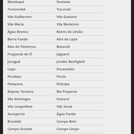
Mandaqui
Santana
Tremembé
Tucuruvi
Vila Guilherme
Vila Gustavo
Vila Maria
Vila Medeiros
Água Branca
Bairro do Limão
Barra Funda
Alto da Lapa
Alto de Pinheiros
Butantã
Freguesia do Ó
Jaguaré
Jaraguá
Jardim Bonfiglioli
Lapa
Pacaembú
Perdizes
Perús
Pinheiros
Pirituba
Raposo Tavares
Rio Pequeno
São Domingos
Sumaré
Vila Leopoldina
Vila Sonia
Aeroporto
Água Funda
Brooklin
Campo Belo
Campo Grande
Campo Limpo