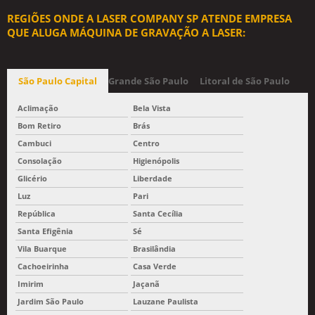
REGIÕES ONDE A LASER COMPANY SP ATENDE EMPRESA
QUE ALUGA MÁQUINA DE GRAVAÇÃO A LASER:
São Paulo Capital
Grande São Paulo
Litoral de São Paulo
Aclimação
Bela Vista
Bom Retiro
Brás
Cambuci
Centro
Consolação
Higienópolis
Glicério
Liberdade
Luz
Pari
República
Santa Cecília
Santa Efigênia
Sé
Vila Buarque
Brasilândia
Cachoeirinha
Casa Verde
Imirim
Jaçanã
Jardim São Paulo
Lauzane Paulista