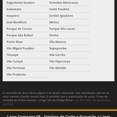
Engenheiro Goulart
Ermelino Matarazzo
Guianazes
Itaim Paulista
Itaquera
Jardim Iguatemi
José Bonifácio
Moóca
Parque do Carmo
Parque São Lucas
Parque São Rafael
Penha
Ponte Rasa
São Mateus
São Miguel Paulista
Sapopemba
Tatuapé
Vila Carrão
Vila Curuçá
Vila Esperança
Vila Formosa
Vila Matilde
Vila Prudente
O conteúdo do texto desta página é de direito reservado. Sua reprodução, parcial ou
total, mesmo citando nossos links, é proibida sem a autorização do autor. Crime de
violação de direito autoral – artigo 184 do Código Penal –
Lei 9610/98 - Lei de direitos
autorais
.
Laser Company SP - Serviços de Corte e Gravação a Laser