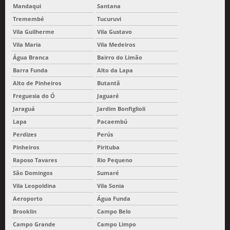
Mandaqui
Santana
Tremembé
Tucuruvi
Vila Guilherme
Vila Gustavo
Vila Maria
Vila Medeiros
Água Branca
Bairro do Limão
Barra Funda
Alto da Lapa
Alto de Pinheiros
Butantã
Freguesia do Ó
Jaguaré
Jaraguá
Jardim Bonfiglioli
Lapa
Pacaembú
Perdizes
Perús
Pinheiros
Pirituba
Raposo Tavares
Rio Pequeno
São Domingos
Sumaré
Vila Leopoldina
Vila Sonia
Aeroporto
Água Funda
Brooklin
Campo Belo
Campo Grande
Campo Limpo