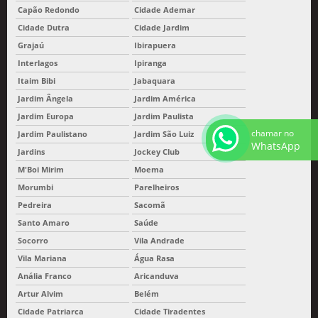
Capão Redondo
Cidade Ademar
Cidade Dutra
Cidade Jardim
Grajaú
Ibirapuera
Interlagos
Ipiranga
Itaim Bibi
Jabaquara
Jardim Ângela
Jardim América
Jardim Europa
Jardim Paulista
chamar no
Jardim Paulistano
Jardim São Luiz
WhatsApp
Jardins
Jockey Club
M'Boi Mirim
Moema
Morumbi
Parelheiros
Pedreira
Sacomã
Santo Amaro
Saúde
Socorro
Vila Andrade
Vila Mariana
Água Rasa
Anália Franco
Aricanduva
Artur Alvim
Belém
Cidade Patriarca
Cidade Tiradentes