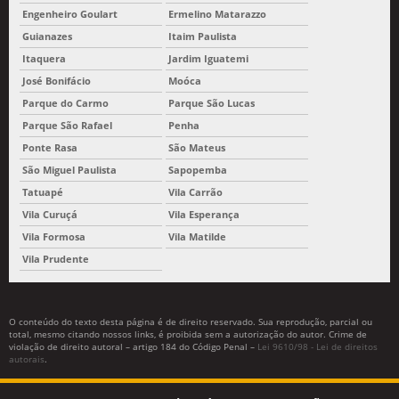
Engenheiro Goulart
Ermelino Matarazzo
Guianazes
Itaim Paulista
Itaquera
Jardim Iguatemi
José Bonifácio
Moóca
Parque do Carmo
Parque São Lucas
Parque São Rafael
Penha
Ponte Rasa
São Mateus
São Miguel Paulista
Sapopemba
Tatuapé
Vila Carrão
Vila Curuçá
Vila Esperança
Vila Formosa
Vila Matilde
Vila Prudente
O conteúdo do texto desta página é de direito reservado. Sua reprodução, parcial ou
total, mesmo citando nossos links, é proibida sem a autorização do autor. Crime de
violação de direito autoral – artigo 184 do Código Penal –
Lei 9610/98 - Lei de direitos
autorais
.