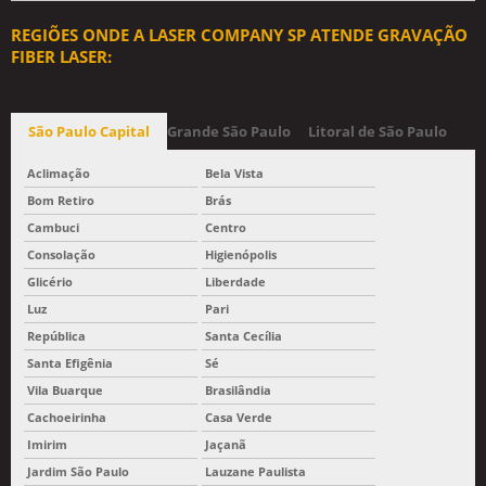
REGIÕES ONDE A LASER COMPANY SP ATENDE GRAVAÇÃO
FIBER LASER:
São Paulo Capital
Grande São Paulo
Litoral de São Paulo
Aclimação
Bela Vista
Bom Retiro
Brás
Cambuci
Centro
Consolação
Higienópolis
Glicério
Liberdade
Luz
Pari
República
Santa Cecília
Santa Efigênia
Sé
Vila Buarque
Brasilândia
Cachoeirinha
Casa Verde
Imirim
Jaçanã
Jardim São Paulo
Lauzane Paulista