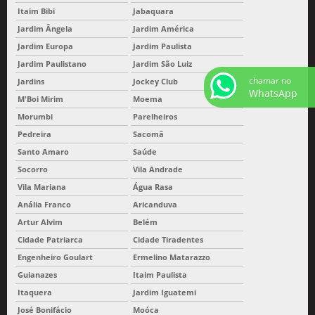
Itaim Bibi
Jabaquara
Jardim Ângela
Jardim América
Jardim Europa
Jardim Paulista
Jardim Paulistano
Jardim São Luiz
chamar no
Jardins
Jockey Club
WhatsApp
M'Boi Mirim
Moema
Morumbi
Parelheiros
Pedreira
Sacomã
Santo Amaro
Saúde
Socorro
Vila Andrade
Vila Mariana
Água Rasa
Anália Franco
Aricanduva
Artur Alvim
Belém
Cidade Patriarca
Cidade Tiradentes
Engenheiro Goulart
Ermelino Matarazzo
Guianazes
Itaim Paulista
Itaquera
Jardim Iguatemi
José Bonifácio
Moóca