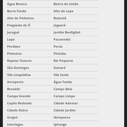
Água Branca
Bairro do Limão
Barra Funda
Alto da Lapa
Alto de Pinheiros
Butantã
Freguesia do Ó
Jaguaré
Jaraguá
Jardim Bonfiglioli
Lapa
Pacaembú
Perdizes
Perús
Pinheiros
Pirituba
Raposo Tavares
Rio Pequeno
São Domingos
Sumaré
Vila Leopoldina
Vila Sonia
Aeroporto
Água Funda
Brooklin
Campo Belo
Campo Grande
Campo Limpo
Capão Redondo
Cidade Ademar
Cidade Dutra
Cidade Jardim
Grajaú
Ibirapuera
Interlagos
Ipiranga