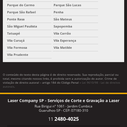
Parque do Carmo
Parque São Lucas
Parque São Rafael
Penha
Ponte Rasa
São Mateus
São Miguel Paulista
Sapopemba
Tatuapé
Vila Carrão
Vila Curuçá
Vila Esperança
Vila Formosa
Vila Matilde
Vila Prudente
O conteúdo do texto desta página é de direito reservado. Sua reprodução, parcial ou
total, mesmo citando nossos links, é proibida sem a autorização do autor. Crime de
violação de direito autoral – artigo 184 do Código Penal –
Lei 9610/98 - Lei de direitos
autorais
.
Laser Company SP - Serviços de Corte e Gravação a Laser
Rua Birigui n° 1061 - Jardim Cumbica
Guarulhos-SP - CEP: 07180-310
2480-4025
11