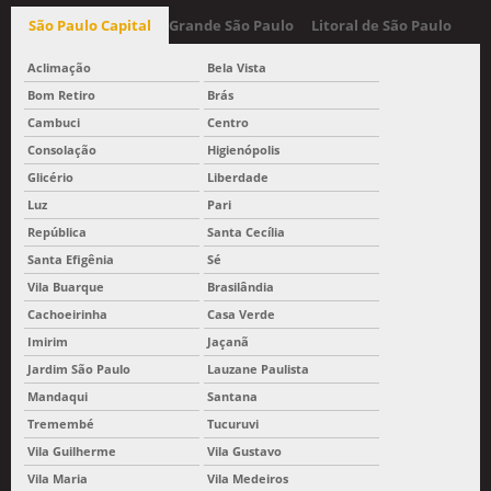
São Paulo Capital
Grande São Paulo
Litoral de São Paulo
Aclimação
Bela Vista
Bom Retiro
Brás
Cambuci
Centro
Consolação
Higienópolis
Glicério
Liberdade
Luz
Pari
República
Santa Cecília
Santa Efigênia
Sé
Vila Buarque
Brasilândia
Cachoeirinha
Casa Verde
Imirim
Jaçanã
Jardim São Paulo
Lauzane Paulista
Mandaqui
Santana
Tremembé
Tucuruvi
Vila Guilherme
Vila Gustavo
Vila Maria
Vila Medeiros