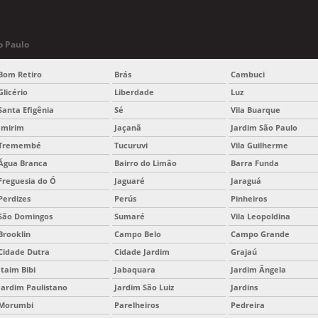
o Paulo
Bom Retiro
Brás
Cambuci
Glicério
Liberdade
Luz
Santa Efigênia
Sé
Vila Buarque
Imirim
Jaçanã
Jardim São Paulo
Tremembé
Tucuruvi
Vila Guilherme
Água Branca
Bairro do Limão
Barra Funda
Freguesia do Ó
Jaguaré
Jaraguá
Perdizes
Perús
Pinheiros
São Domingos
Sumaré
Vila Leopoldina
Brooklin
Campo Belo
Campo Grande
Cidade Dutra
Cidade Jardim
Grajaú
Itaim Bibi
Jabaquara
Jardim Ângela
Jardim Paulistano
Jardim São Luiz
Jardins
Morumbi
Parelheiros
Pedreira