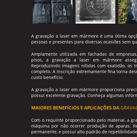
A
gravação a laser em mármore
é uma ótima opção
pessoas e presentes para diversas ocasiões sem q
Amplamente utilizada em fachadas de empresas, lá
pisos, a
gravação a laser em mármore
assegu
Reproduzindo imagens nítidas com exatidão, os tr
completo. A inscrição extremamente fina torna des
custo benefício.
A
gravação a laser em mármore
proporciona preci
possui excelente gravação. Conheça algumas infor
MAIORES BENEFÍCIOS E APLICAÇÕES DA
GRAVA
Com o requinte proporcionado pelo material, a
gr
máquina por não ocorrer produção de aparas. Re
permanente, e possui alto padrão de repetibilidade