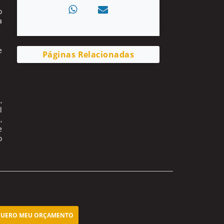
o
a
e
Páginas Relacionadas
,
l
,
e
o
UERO MEU ORÇAMENTO