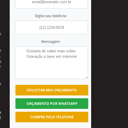
Digite seu telefone
s
Mensagem
e
.
o
r
s
SOLICITAR MEU ORÇAMENTO
ORÇAMENTO POR WHATSAPP
a
COMPRE PELO TELEFONE
é