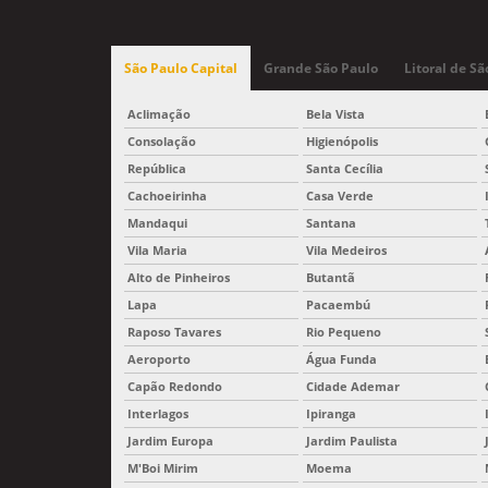
São Paulo Capital
Grande São Paulo
Litoral de Sã
Aclimação
Bela Vista
Consolação
Higienópolis
República
Santa Cecília
Cachoeirinha
Casa Verde
Mandaqui
Santana
Vila Maria
Vila Medeiros
Alto de Pinheiros
Butantã
Lapa
Pacaembú
Raposo Tavares
Rio Pequeno
Aeroporto
Água Funda
Capão Redondo
Cidade Ademar
Interlagos
Ipiranga
Jardim Europa
Jardim Paulista
M'Boi Mirim
Moema