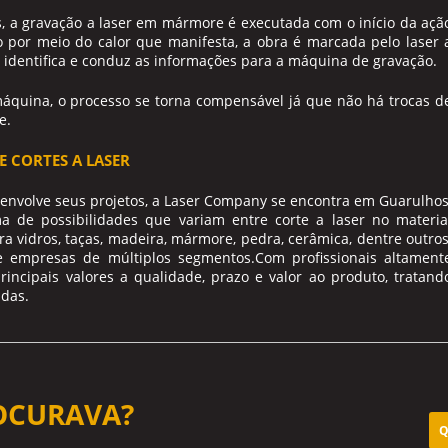
s, a
gravação a laser em mármore
é executada com o início da açã
 por meio do calor que manifesta, a obra é marcada pelo laser 
dentifica e conduz as informações para a máquina de gravação.
áquina, o processo se torna compensável já que não há trocas d
e
.
E CORTES A LASER
envolve seus projetos, a Laser Company se encontra em Guarulhos
a de possibilidades que variam entre corte a laser no materia
ara vidros, taças, madeira, mármore, pedra, cerâmica, dentre outros
 e empresas de múltiplos segmentos.Com profissionais altament
incipais valores a qualidade, prazo e valor ao produto, tratand
adas.
OCURAVA?
Q