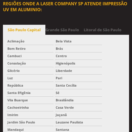
REGIÕES ONDE A LASER COMPANY SP ATENDE IMPRESSÃO
UV EM ALUMINIO:
São Paulo Capital
Grande São Paulo
Litoral de São Paulo
Aclimação
Bela Vista
Bom Retiro
Brás
Cambuci
Centro
Consolação
Higienópolis
Glicério
Liberdade
Luz
Pari
República
Santa Cecília
Santa Efigênia
Sé
Vila Buarque
Brasilândia
Cachoeirinha
Casa Verde
Imirim
Jaçanã
Jardim São Paulo
Lauzane Paulista
Mandaqui
Santana