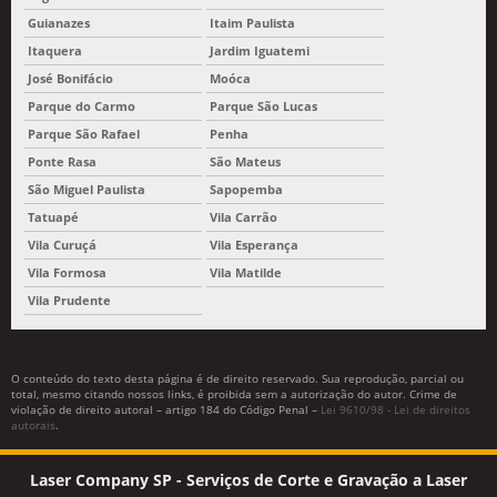
Guianazes
Itaim Paulista
Itaquera
Jardim Iguatemi
José Bonifácio
Moóca
Parque do Carmo
Parque São Lucas
Parque São Rafael
Penha
Ponte Rasa
São Mateus
São Miguel Paulista
Sapopemba
Tatuapé
Vila Carrão
Vila Curuçá
Vila Esperança
Vila Formosa
Vila Matilde
Vila Prudente
O conteúdo do texto desta página é de direito reservado. Sua reprodução, parcial ou
total, mesmo citando nossos links, é proibida sem a autorização do autor. Crime de
violação de direito autoral – artigo 184 do Código Penal –
Lei 9610/98 - Lei de direitos
autorais
.
Laser Company SP - Serviços de Corte e Gravação a Laser