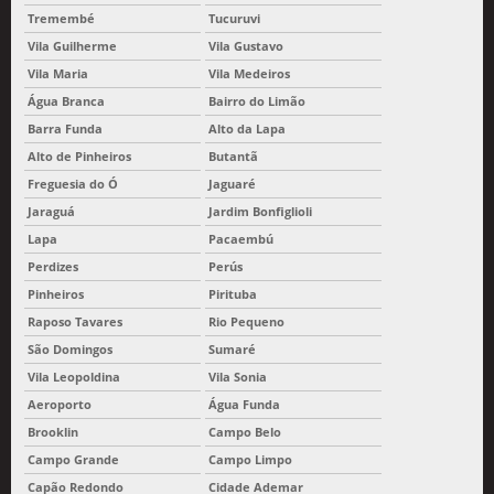
Tremembé
Tucuruvi
Vila Guilherme
Vila Gustavo
Vila Maria
Vila Medeiros
Água Branca
Bairro do Limão
Barra Funda
Alto da Lapa
Alto de Pinheiros
Butantã
Freguesia do Ó
Jaguaré
Jaraguá
Jardim Bonfiglioli
Lapa
Pacaembú
Perdizes
Perús
Pinheiros
Pirituba
Raposo Tavares
Rio Pequeno
São Domingos
Sumaré
Vila Leopoldina
Vila Sonia
Aeroporto
Água Funda
Brooklin
Campo Belo
Campo Grande
Campo Limpo
Capão Redondo
Cidade Ademar