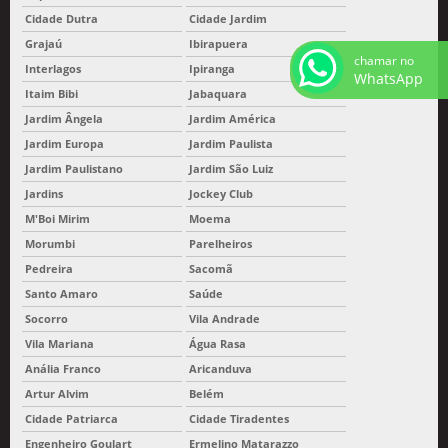
Cidade Dutra
Cidade Jardim
Grajaú
Ibirapuera
chamar no
Interlagos
Ipiranga
WhatsApp
Itaim Bibi
Jabaquara
Jardim Ângela
Jardim América
Jardim Europa
Jardim Paulista
Jardim Paulistano
Jardim São Luiz
Jardins
Jockey Club
M'Boi Mirim
Moema
Morumbi
Parelheiros
Pedreira
Sacomã
Santo Amaro
Saúde
Socorro
Vila Andrade
Vila Mariana
Água Rasa
Anália Franco
Aricanduva
Artur Alvim
Belém
Cidade Patriarca
Cidade Tiradentes
Engenheiro Goulart
Ermelino Matarazzo