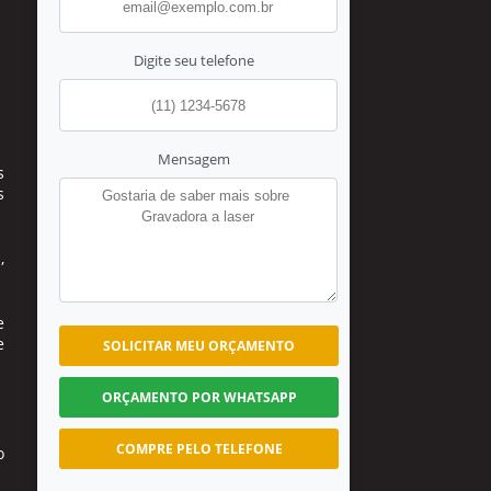
Digite seu telefone
Mensagem
s
s
,
e
e
SOLICITAR MEU ORÇAMENTO
ORÇAMENTO POR WHATSAPP
COMPRE PELO TELEFONE
o