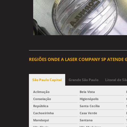
REGIÕES ONDE A LASER COMPANY SP ATENDE 
São Paulo Capital
Grande São Paulo
Litoral de Sã
Aclimação
Bela Vista
Consolação
Higienópolis
República
Santa Cecília
Cachoeirinha
Casa Verde
Mandaqui
Santana