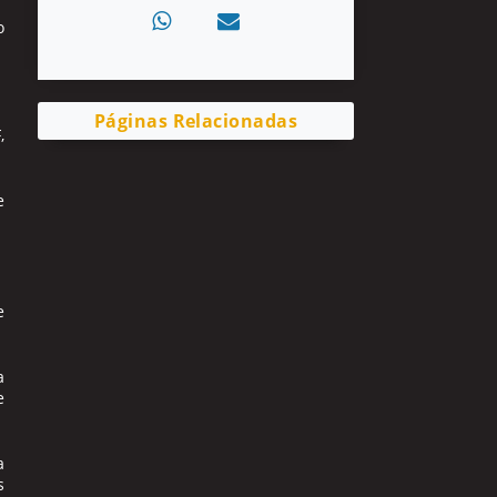
o
Páginas Relacionadas
,
e
e
a
e
a
s