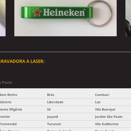
GRAVADORA A LASER:
o Paulo
Bom Retiro
Brás
Cambuci
Glicério
Liberdade
Luz
Santa Efigênia
Sé
Vila Buarque
Imirim
Jaçanã
Jardim São Paulo
Tremembé
Tucuruvi
Vila Guilherme