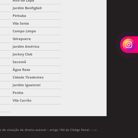
Alto da Lapa
Jardim Bonfiglioli
Pirituba
Vila Sonia
Campo Limpo
Ibirapuera
Jardim América
Jockey Club
Sacomã
Água Rasa
Cidade Tiradentes
Jardim Iguatemi
Penha
Vila Carrão
 de violação de direito autoral – artigo 184 do Código Penal –
Lei