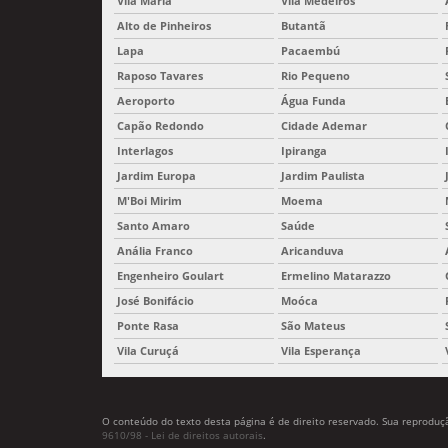
Vila Maria
Vila Medeiros
Alto de Pinheiros
Butantã
Lapa
Pacaembú
Raposo Tavares
Rio Pequeno
Aeroporto
Água Funda
Capão Redondo
Cidade Ademar
Interlagos
Ipiranga
Jardim Europa
Jardim Paulista
M'Boi Mirim
Moema
Santo Amaro
Saúde
Anália Franco
Aricanduva
Engenheiro Goulart
Ermelino Matarazzo
José Bonifácio
Moóca
Ponte Rasa
São Mateus
Vila Curuçá
Vila Esperança
O conteúdo do texto desta página é de direito reservado. Sua reprodução
9610/98 - Lei de direitos autorais
.