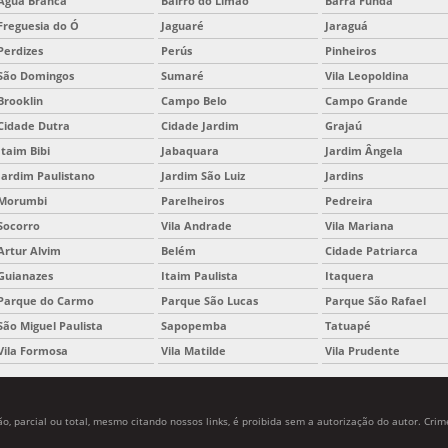
Água Branca
Bairro do Limão
Barra Funda
Freguesia do Ó
Jaguaré
Jaraguá
Perdizes
Perús
Pinheiros
São Domingos
Sumaré
Vila Leopoldina
Brooklin
Campo Belo
Campo Grande
Cidade Dutra
Cidade Jardim
Grajaú
Itaim Bibi
Jabaquara
Jardim Ângela
Jardim Paulistano
Jardim São Luiz
Jardins
Morumbi
Parelheiros
Pedreira
Socorro
Vila Andrade
Vila Mariana
Artur Alvim
Belém
Cidade Patriarca
Guianazes
Itaim Paulista
Itaquera
Parque do Carmo
Parque São Lucas
Parque São Rafael
São Miguel Paulista
Sapopemba
Tatuapé
Vila Formosa
Vila Matilde
Vila Prudente
, parcial ou total, mesmo citando nossos links, é proibida sem a autorização do autor. Crime