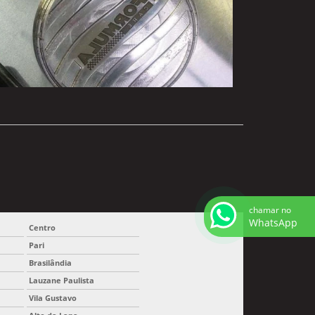
chamar no
WhatsApp
Centro
Pari
Brasilândia
Lauzane Paulista
Vila Gustavo