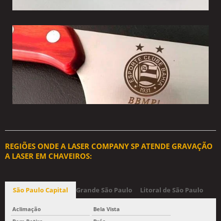
REGIÕES ONDE A LASER COMPANY SP ATENDE GRAVAÇÃO
A LASER EM CHAVEIROS:
São Paulo Capital
Grande São Paulo
Litoral de São Paulo
Aclimação
Bela Vista