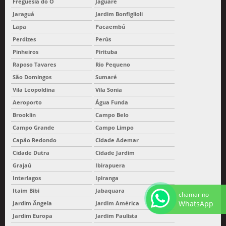
Freguesia do Ó
Jaguaré
Jaraguá
Jardim Bonfiglioli
Lapa
Pacaembú
Perdizes
Perús
Pinheiros
Pirituba
Raposo Tavares
Rio Pequeno
São Domingos
Sumaré
Vila Leopoldina
Vila Sonia
Aeroporto
Água Funda
Brooklin
Campo Belo
Campo Grande
Campo Limpo
Capão Redondo
Cidade Ademar
Cidade Dutra
Cidade Jardim
Grajaú
Ibirapuera
Interlagos
Ipiranga
Itaim Bibi
Jabaquara
chamar no
WhatsApp
Jardim Ângela
Jardim América
Jardim Europa
Jardim Paulista