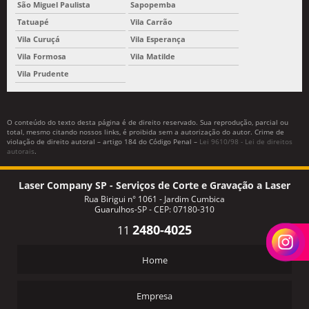
São Miguel Paulista
Sapopemba
Tatuapé
Vila Carrão
Vila Curuçá
Vila Esperança
Vila Formosa
Vila Matilde
Vila Prudente
O conteúdo do texto desta página é de direito reservado. Sua reprodução, parcial ou
total, mesmo citando nossos links, é proibida sem a autorização do autor. Crime de
violação de direito autoral – artigo 184 do Código Penal –
Lei 9610/98 - Lei de direitos
autorais
.
Laser Company SP - Serviços de Corte e Gravação a Laser
Rua Birigui n° 1061 - Jardim Cumbica
Guarulhos-SP - CEP: 07180-310
2480-4025
11
Home
Empresa