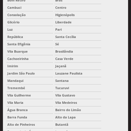
Bom Retiro
Brás
Cambuci
Centro
Consolação
Higienópolis
Glicério
Liberdade
Luz
Pari
República
Santa Cecília
Santa Efigênia
Sé
Vila Buarque
Brasilândia
Cachoeirinha
Casa Verde
Imirim
Jaçanã
Jardim São Paulo
Lauzane Paulista
Mandaqui
Santana
Tremembé
Tucuruvi
Vila Guilherme
Vila Gustavo
Vila Maria
Vila Medeiros
Água Branca
Bairro do Limão
Barra Funda
Alto da Lapa
Alto de Pinheiros
Butantã