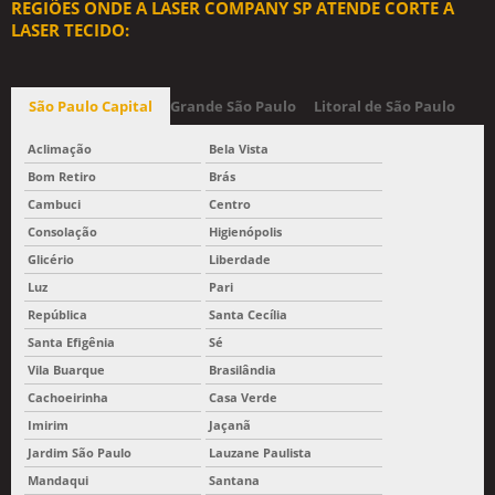
REGIÕES ONDE A LASER COMPANY SP ATENDE CORTE A
LASER TECIDO:
São Paulo Capital
Grande São Paulo
Litoral de São Paulo
Aclimação
Bela Vista
Bom Retiro
Brás
Cambuci
Centro
Consolação
Higienópolis
Glicério
Liberdade
Luz
Pari
República
Santa Cecília
Santa Efigênia
Sé
Vila Buarque
Brasilândia
Cachoeirinha
Casa Verde
Imirim
Jaçanã
Jardim São Paulo
Lauzane Paulista
Mandaqui
Santana