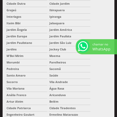
Cidade Dutra
Cidade Jardim
Grajaú
Ibirapuera
Interlagos
Ipiranga
Itaim Bibi
Jabaquara
Jardim Ângela
Jardim América
Jardim Europa
Jardim Paulista
Jardim Paulistano
Jardim São Luiz
chamar no
WhatsApp
Jardins
Jockey Club
M'Boi Mirim
Moema
Morumbi
Parelheiros
Pedreira
Sacomã
Santo Amaro
Saúde
Socorro
Vila Andrade
Vila Mariana
Água Rasa
Anália Franco
Aricanduva
Artur Alvim
Belém
Cidade Patriarca
Cidade Tiradentes
Engenheiro Goulart
Ermelino Matarazzo