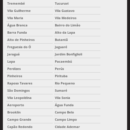
Tremembé
Tucuruvi
Vila Guilherme
Vila Gustavo
Vila Maria
Vila Medeiros
Água Branca
Bairro do Limão
Barra Funda
Alto da Lapa
Alto de Pinheiros
Butantã
Freguesia do Ó
Jaguaré
Jaraguá
Jardim Bonfiglioli
Lapa
Pacaembú
Perdizes
Perús
Pinheiros
Pirituba
Raposo Tavares
Rio Pequeno
São Domingos
Sumaré
Vila Leopoldina
Vila Sonia
Aeroporto
Água Funda
Brooklin
Campo Belo
Campo Grande
Campo Limpo
Capão Redondo
Cidade Ademar