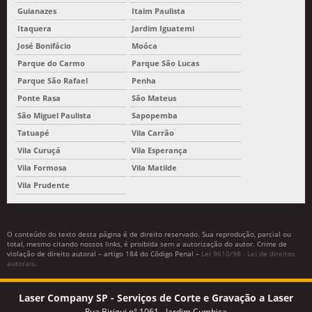
Guianazes
Itaim Paulista
Itaquera
Jardim Iguatemi
José Bonifácio
Moóca
Parque do Carmo
Parque São Lucas
Parque São Rafael
Penha
Ponte Rasa
São Mateus
São Miguel Paulista
Sapopemba
Tatuapé
Vila Carrão
Vila Curuçá
Vila Esperança
Vila Formosa
Vila Matilde
Vila Prudente
O conteúdo do texto desta página é de direito reservado. Sua reprodução, parcial ou
total, mesmo citando nossos links, é proibida sem a autorização do autor. Crime de
violação de direito autoral – artigo 184 do Código Penal –
Lei 9610/98 - Lei de direitos
autorais
.
Laser Company SP - Serviços de Corte e Gravação a Laser
Rua Birigui n° 1061 - Jardim Cumbica