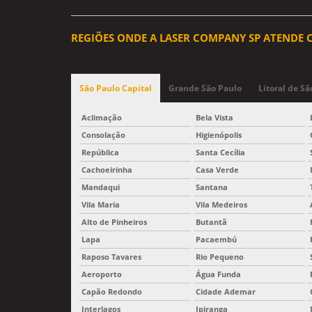
REGIÕES ONDE A LASER COMPANY SP ATENDE C
São Paulo Capital
Grande São Paulo
Litoral de Sã
Aclimação
Bela Vista
Consolação
Higienópolis
República
Santa Cecília
Cachoeirinha
Casa Verde
Mandaqui
Santana
Vila Maria
Vila Medeiros
Alto de Pinheiros
Butantã
Lapa
Pacaembú
Raposo Tavares
Rio Pequeno
Aeroporto
Água Funda
Capão Redondo
Cidade Ademar
Interlagos
Ipiranga