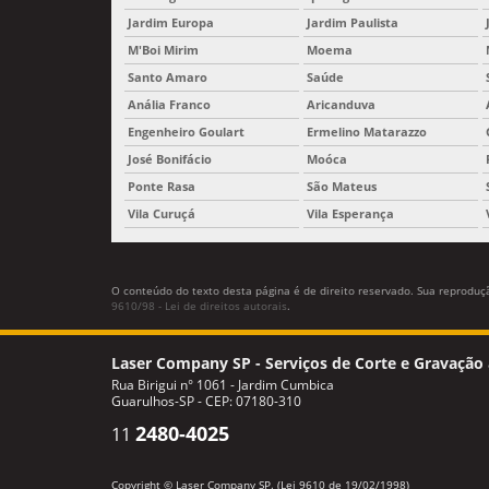
Jardim Europa
Jardim Paulista
M'Boi Mirim
Moema
Santo Amaro
Saúde
Anália Franco
Aricanduva
Engenheiro Goulart
Ermelino Matarazzo
José Bonifácio
Moóca
Ponte Rasa
São Mateus
Vila Curuçá
Vila Esperança
O conteúdo do texto desta página é de direito reservado. Sua reprodução
9610/98 - Lei de direitos autorais
.
Laser Company SP - Serviços de Corte e Gravação 
Rua Birigui n° 1061 - Jardim Cumbica
Guarulhos-SP - CEP: 07180-310
2480-4025
11
Copyright © Laser Company SP. (Lei 9610 de 19/02/1998)