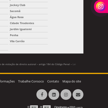
Jockey Club
Sacomã
Água Rasa
Cidade Tiradentes
Jardim Iguatemi
Penha
Vila Carrão
 de violação de direito autoral – artigo 184 do Código Penal –
Lei
formações
Trabalhe Consoco
Contato
Mapa do site
W3C
W3C