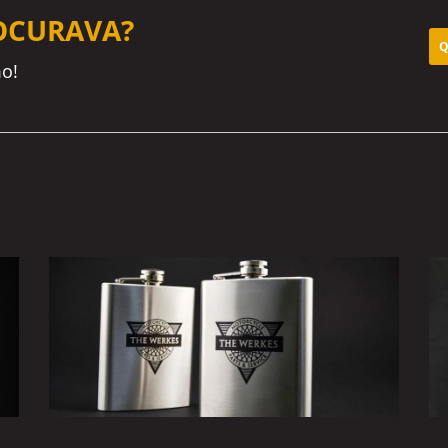
OCURAVA?
Q
o!