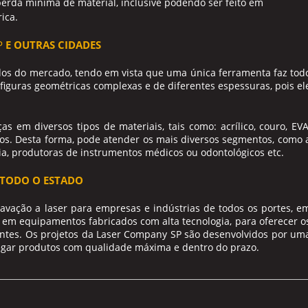
perda mínima de material, inclusive podendo ser feito em
rica.
P
E OUTRAS CIDADES
dos do mercado, tendo em vista que uma única ferramenta faz tod
iguras geométricas complexas e de diferentes espessuras, pois el
 em diversos tipos de materiais, tais como: acrílico, couro, EVA
icos. Desta forma, pode atender os mais diversos segmentos, como 
ria, produtoras de instrumentos médicos ou odontológicos etc.
 TODO O ESTADO
ravação a laser para empresas e indústrias de todos os portes, e
 em equipamentos fabricados com alta tecnologia, para oferecer o
ientes. Os projetos da Laser Company SP são desenvolvidos por um
egar produtos com qualidade máxima e dentro do prazo.