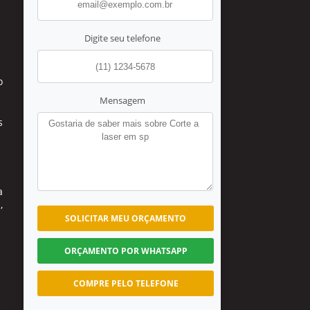
Digite seu telefone
o
Mensagem
s
a
p
,
SOLICITAR MEU ORÇAMENTO
ORÇAMENTO POR WHATSAPP
COMPRE PELO TELEFONE