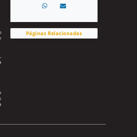
o
Páginas Relacionadas
e
,
a
m
s
a