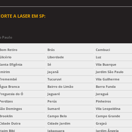
ORTE A LASER EM SP:
o Paulo
Bom Retiro
Brás
Cambuci
Glicério
Liberdade
Luz
Santa Efigênia
Sé
Vila Buarque
Imirim
Jaçanã
Jardim São Paulo
Tremembé
Tucuruvi
Vila Guilherme
Água Branca
Bairro do Limão
Barra Funda
Freguesia do Ó
Jaguaré
Jaraguá
Perdizes
Perús
Pinheiros
São Domingos
Sumaré
Vila Leopoldina
Brooklin
Campo Belo
Campo Grande
Cidade Dutra
Cidade Jardim
Grajaú
Itaim Bibi
Jabaquara
Jardim Ângela