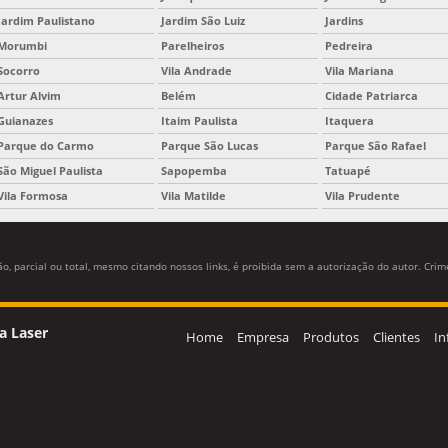
Jardim Paulistano
Jardim São Luiz
Jardins
Morumbi
Parelheiros
Pedreira
Socorro
Vila Andrade
Vila Mariana
Artur Alvim
Belém
Cidade Patriarca
Guianazes
Itaim Paulista
Itaquera
Parque do Carmo
Parque São Lucas
Parque São Rafael
São Miguel Paulista
Sapopemba
Tatuapé
Vila Formosa
Vila Matilde
Vila Prudente
, parcial ou total, mesmo citando nossos links, é proibida sem a autorização do autor. Crime
a Laser
Home
Empresa
Produtos
Clientes
In