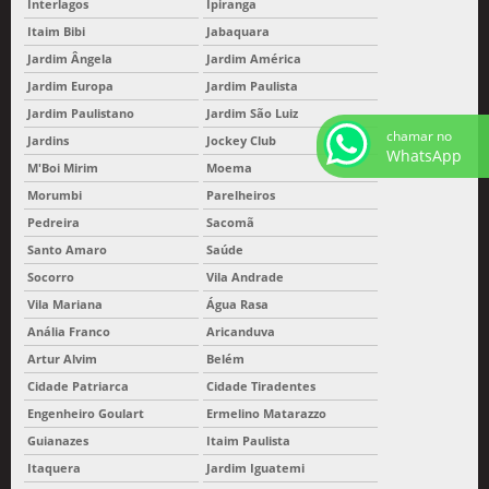
Interlagos
Ipiranga
Itaim Bibi
Jabaquara
Jardim Ângela
Jardim América
Jardim Europa
Jardim Paulista
Jardim Paulistano
Jardim São Luiz
chamar no
Jardins
Jockey Club
WhatsApp
M'Boi Mirim
Moema
Morumbi
Parelheiros
Pedreira
Sacomã
Santo Amaro
Saúde
Socorro
Vila Andrade
Vila Mariana
Água Rasa
Anália Franco
Aricanduva
Artur Alvim
Belém
Cidade Patriarca
Cidade Tiradentes
Engenheiro Goulart
Ermelino Matarazzo
Guianazes
Itaim Paulista
Itaquera
Jardim Iguatemi