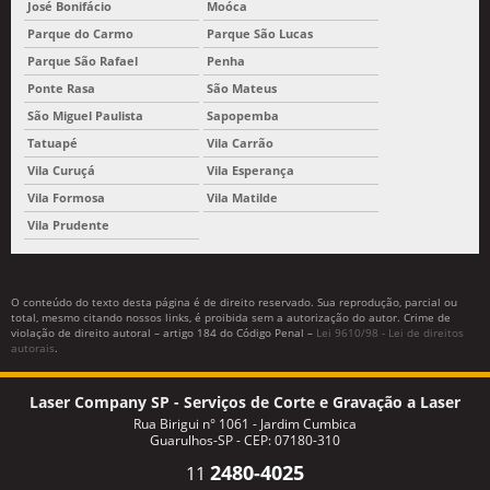
José Bonifácio
Moóca
Parque do Carmo
Parque São Lucas
Parque São Rafael
Penha
Ponte Rasa
São Mateus
São Miguel Paulista
Sapopemba
Tatuapé
Vila Carrão
Vila Curuçá
Vila Esperança
Vila Formosa
Vila Matilde
Vila Prudente
O conteúdo do texto desta página é de direito reservado. Sua reprodução, parcial ou
total, mesmo citando nossos links, é proibida sem a autorização do autor. Crime de
violação de direito autoral – artigo 184 do Código Penal –
Lei 9610/98 - Lei de direitos
autorais
.
Laser Company SP - Serviços de Corte e Gravação a Laser
Rua Birigui n° 1061 - Jardim Cumbica
Guarulhos-SP - CEP: 07180-310
2480-4025
11