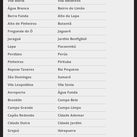
Vila Maria
Vila Medeiros
Água Branca
Bairro do Limão
Barra Funda
Alto da Lapa
Alto de Pinheiros
Butantã
Freguesia do Ó
Jaguaré
Jaraguá
Jardim Bonfiglioli
Lapa
Pacaembú
Perdizes
Perús
Pinheiros
Pirituba
Raposo Tavares
Rio Pequeno
São Domingos
Sumaré
Vila Leopoldina
Vila Sonia
Aeroporto
Água Funda
Brooklin
Campo Belo
Campo Grande
Campo Limpo
Capão Redondo
Cidade Ademar
Cidade Dutra
Cidade Jardim
Grajaú
Ibirapuera