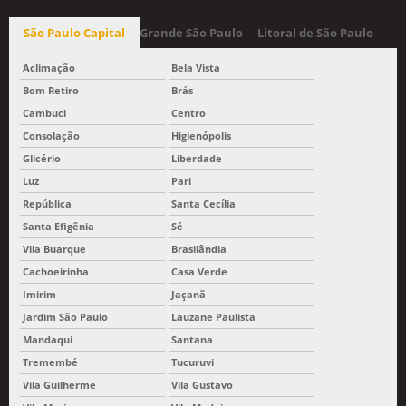
São Paulo Capital
Grande São Paulo
Litoral de São Paulo
Aclimação
Bela Vista
Bom Retiro
Brás
Cambuci
Centro
Consolação
Higienópolis
Glicério
Liberdade
Luz
Pari
República
Santa Cecília
Santa Efigênia
Sé
Vila Buarque
Brasilândia
Cachoeirinha
Casa Verde
Imirim
Jaçanã
Jardim São Paulo
Lauzane Paulista
Mandaqui
Santana
Tremembé
Tucuruvi
Vila Guilherme
Vila Gustavo