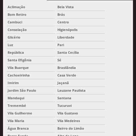
Aclimação
Bela Vista
Bom Retiro
Brás
Cambuci
Centro
Consolação
Higienópolis
Glicério
Liberdade
Luz
Pari
República
Santa Cecília
Santa Efigênia
Sé
Vila Buarque
Brasilândia
Cachoeirinha
Casa Verde
Imirim
Jaçanã
Jardim São Paulo
Lauzane Paulista
Mandaqui
Santana
Tremembé
Tucuruvi
Vila Guilherme
Vila Gustavo
Vila Maria
Vila Medeiros
Água Branca
Bairro do Limão
Barra Funda
Alto da Lapa