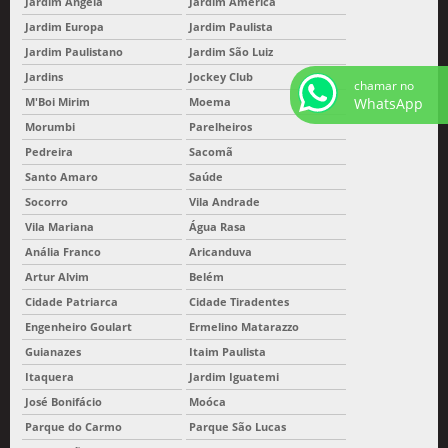
Jardim Ângela
Jardim América
Jardim Europa
Jardim Paulista
Jardim Paulistano
Jardim São Luiz
Jardins
Jockey Club
chamar no
WhatsApp
M'Boi Mirim
Moema
Morumbi
Parelheiros
Pedreira
Sacomã
Santo Amaro
Saúde
Socorro
Vila Andrade
Vila Mariana
Água Rasa
Anália Franco
Aricanduva
Artur Alvim
Belém
Cidade Patriarca
Cidade Tiradentes
Engenheiro Goulart
Ermelino Matarazzo
Guianazes
Itaim Paulista
Itaquera
Jardim Iguatemi
José Bonifácio
Moóca
Parque do Carmo
Parque São Lucas