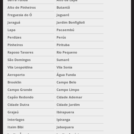
Alto de Pinheiros
Butantã
Freguesia do Ó
Jaguaré
Jaraguá
Jardim Bonfiglioli
Lapa
Pacaembú
Perdizes
Perús
Pinheiros
Pirituba
Raposo Tavares
Rio Pequeno
São Domingos
Sumaré
Vila Leopoldina
Vila Sonia
Aeroporto
Água Funda
Brooklin
Campo Belo
Campo Grande
Campo Limpo
Capão Redondo
Cidade Ademar
Cidade Dutra
Cidade Jardim
Grajaú
Ibirapuera
Interlagos
Ipiranga
Itaim Bibi
Jabaquara