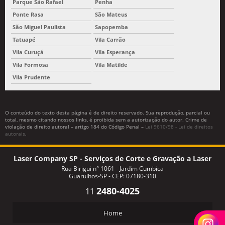
Parque São Rafael
Penha
Ponte Rasa
São Mateus
São Miguel Paulista
Sapopemba
Tatuapé
Vila Carrão
Vila Curuçá
Vila Esperança
Vila Formosa
Vila Matilde
Vila Prudente
O conteúdo do texto desta página é de direito reservado. Sua reprodução, parcial ou
total, mesmo citando nossos links, é proibida sem a autorização do autor. Crime de
violação de direito autoral – artigo 184 do Código Penal –
Lei 9610/98 - Lei de direitos
autorais
.
Laser Company SP - Serviços de Corte e Gravação a Laser
Rua Birigui n° 1061 - Jardim Cumbica
Guarulhos-SP - CEP: 07180-310
2480-4025
11
Home