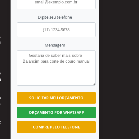
Digite seu telefone
s
m
Mensagem
e
a
a
SOLICITAR MEU ORÇAMENTO
o
ORÇAMENTO POR WHATSAPP
e
COMPRE PELO TELEFONE