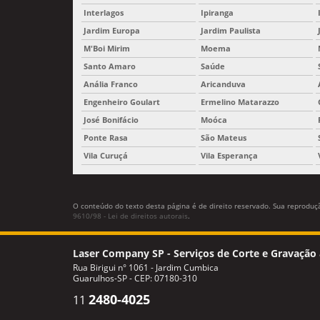
Interlagos
Ipiranga
Jardim Europa
Jardim Paulista
M'Boi Mirim
Moema
Santo Amaro
Saúde
Anália Franco
Aricanduva
Engenheiro Goulart
Ermelino Matarazzo
José Bonifácio
Moóca
Ponte Rasa
São Mateus
Vila Curuçá
Vila Esperança
O conteúdo do texto desta página é de direito reservado. Sua reprodução
9610/98 - Lei de direitos autorais
.
Laser Company SP - Serviços de Corte e Gravação 
Rua Birigui n° 1061 - Jardim Cumbica
Guarulhos-SP - CEP: 07180-310
2480-4025
11