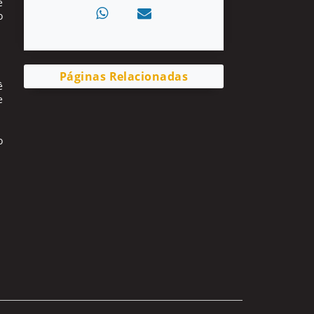
e
o
Páginas Relacionadas
ê
e
o