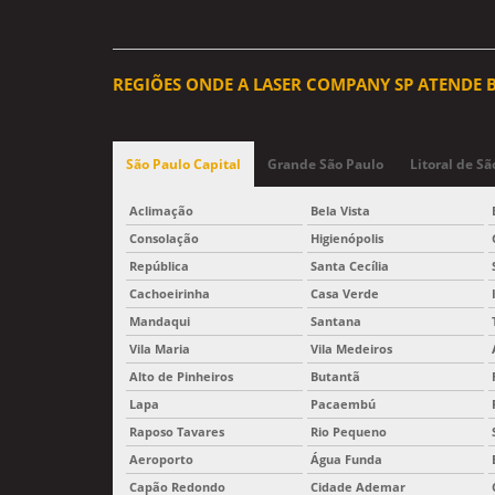
REGIÕES ONDE A LASER COMPANY SP ATENDE
São Paulo Capital
Grande São Paulo
Litoral de Sã
Aclimação
Bela Vista
Consolação
Higienópolis
República
Santa Cecília
Cachoeirinha
Casa Verde
Mandaqui
Santana
Vila Maria
Vila Medeiros
Alto de Pinheiros
Butantã
Lapa
Pacaembú
Raposo Tavares
Rio Pequeno
Aeroporto
Água Funda
Capão Redondo
Cidade Ademar