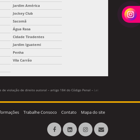
Jardim América
Jockey Club
Sacomã
Água Rasa
Cidade Tiradentes
Jardim Iguatemi
Penha
Vila Carrão
 de violação de direito autoral – artigo 184 do Código Penal –
Lei
formações
Trabalhe Consoco
Contato
Mapa do site