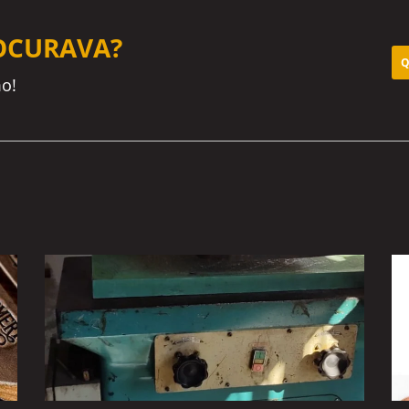
OCURAVA?
Q
o!