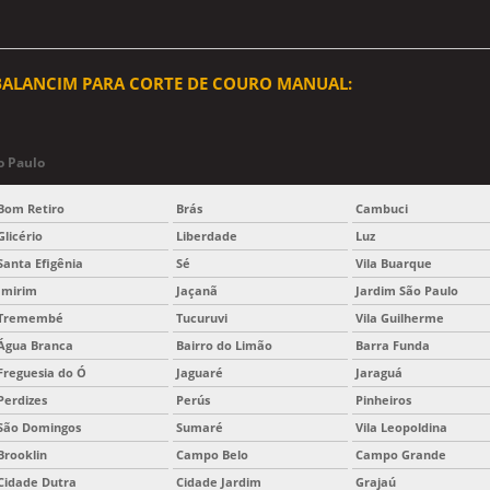
 BALANCIM PARA CORTE DE COURO MANUAL:
o Paulo
Bom Retiro
Brás
Cambuci
Glicério
Liberdade
Luz
Santa Efigênia
Sé
Vila Buarque
Imirim
Jaçanã
Jardim São Paulo
Tremembé
Tucuruvi
Vila Guilherme
Água Branca
Bairro do Limão
Barra Funda
Freguesia do Ó
Jaguaré
Jaraguá
Perdizes
Perús
Pinheiros
São Domingos
Sumaré
Vila Leopoldina
Brooklin
Campo Belo
Campo Grande
Cidade Dutra
Cidade Jardim
Grajaú