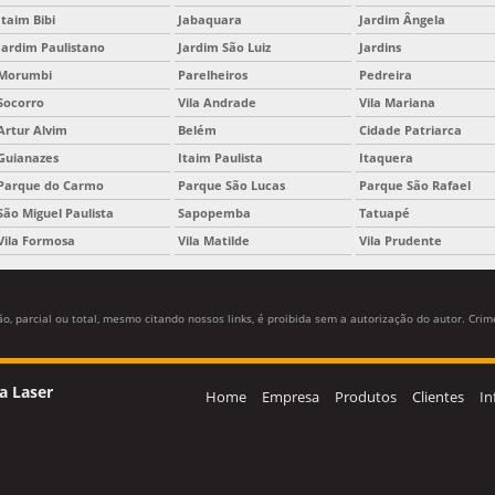
Itaim Bibi
Jabaquara
Jardim Ângela
Jardim Paulistano
Jardim São Luiz
Jardins
Morumbi
Parelheiros
Pedreira
Socorro
Vila Andrade
Vila Mariana
Artur Alvim
Belém
Cidade Patriarca
Guianazes
Itaim Paulista
Itaquera
Parque do Carmo
Parque São Lucas
Parque São Rafael
São Miguel Paulista
Sapopemba
Tatuapé
Vila Formosa
Vila Matilde
Vila Prudente
, parcial ou total, mesmo citando nossos links, é proibida sem a autorização do autor. Crime
a Laser
Home
Empresa
Produtos
Clientes
In