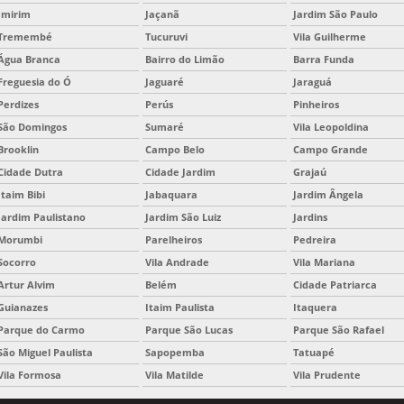
Imirim
Jaçanã
Jardim São Paulo
Tremembé
Tucuruvi
Vila Guilherme
Água Branca
Bairro do Limão
Barra Funda
Freguesia do Ó
Jaguaré
Jaraguá
Perdizes
Perús
Pinheiros
São Domingos
Sumaré
Vila Leopoldina
Brooklin
Campo Belo
Campo Grande
Cidade Dutra
Cidade Jardim
Grajaú
Itaim Bibi
Jabaquara
Jardim Ângela
Jardim Paulistano
Jardim São Luiz
Jardins
Morumbi
Parelheiros
Pedreira
Socorro
Vila Andrade
Vila Mariana
Artur Alvim
Belém
Cidade Patriarca
Guianazes
Itaim Paulista
Itaquera
Parque do Carmo
Parque São Lucas
Parque São Rafael
São Miguel Paulista
Sapopemba
Tatuapé
Vila Formosa
Vila Matilde
Vila Prudente