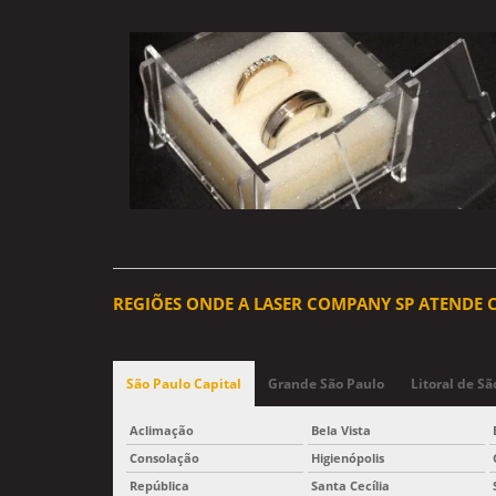
REGIÕES ONDE A LASER COMPANY SP ATENDE C
São Paulo Capital
Grande São Paulo
Litoral de Sã
Aclimação
Bela Vista
Consolação
Higienópolis
República
Santa Cecília