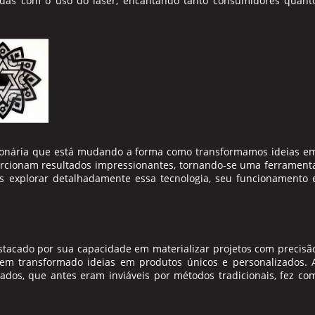
adas com o uso do laser, encantando tanto consumidores quant
ionária que está mudando a forma como transformamos ideias e
oporcionam resultados impressionantes, tornando-se uma ferrament
os explorar detalhadamente essa tecnologia, seu funcionamento 
tacado por sua capacidade em materializar projetos com precisã
 tem transformado ideias em produtos únicos e personalizados. 
hados, que antes eram inviáveis por métodos tradicionais, fez co