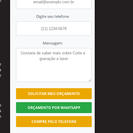
o
Digite seu telefone
Mensagem
m
a
e
SOLICITAR MEU ORÇAMENTO
o
ORÇAMENTO POR WHATSAPP
A
m
COMPRE PELO TELEFONE