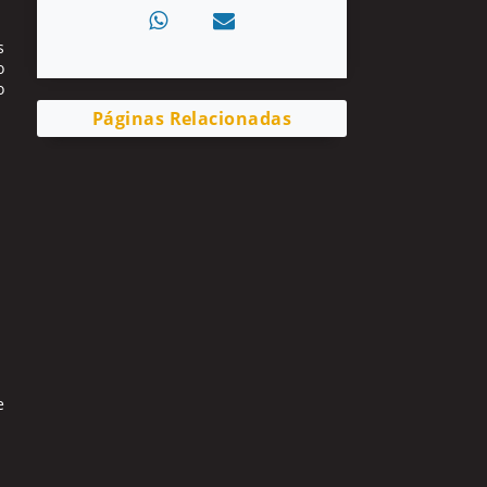
s
o
o
Páginas Relacionadas
e