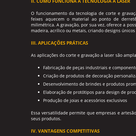
II. COMO FUNCIONA A TECNOLOGIA A LASER
O funcionamento da tecnologia de
corte e gravaç
feixes aquecem o material ao ponto de derretê
milimétrica. A gravação, por sua vez, oferece a pos
madeira, acrílico ou metais, criando designs únicos
III. APLICAÇÕES PRÁTICAS
As aplicações do
corte e gravação a laser
são amplas
Fabricação de peças industriais e component
Criação de produtos de decoração personali
Desenvolvimento de brindes e produtos prom
Elaboração de protótipos para design de pro
Produção de joias e acessórios exclusivos
Essa versatilidade permite que empresas e artesão
seus produtos.
IV. VANTAGENS COMPETITIVAS