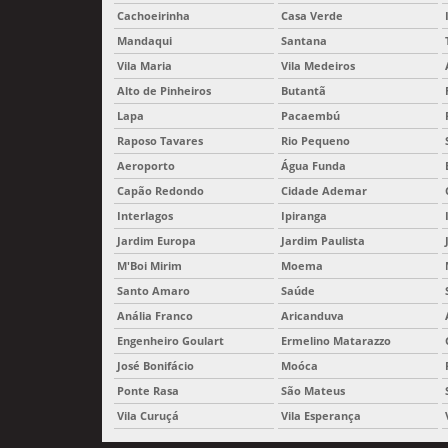
Cachoeirinha
Casa Verde
Mandaqui
Santana
Vila Maria
Vila Medeiros
Alto de Pinheiros
Butantã
Lapa
Pacaembú
Raposo Tavares
Rio Pequeno
Aeroporto
Água Funda
Capão Redondo
Cidade Ademar
Interlagos
Ipiranga
Jardim Europa
Jardim Paulista
M'Boi Mirim
Moema
Santo Amaro
Saúde
Anália Franco
Aricanduva
Engenheiro Goulart
Ermelino Matarazzo
José Bonifácio
Moóca
Ponte Rasa
São Mateus
Vila Curuçá
Vila Esperança