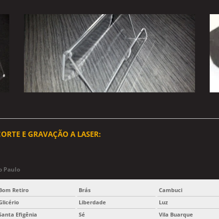
ORTE E GRAVAÇÃO A LASER:
o Paulo
Bom Retiro
Brás
Cambuci
Glicério
Liberdade
Luz
Santa Efigênia
Sé
Vila Buarque