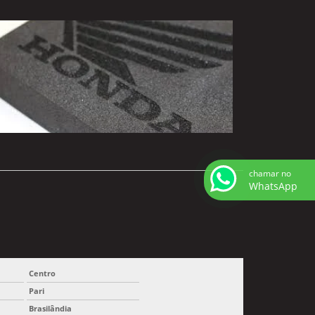
chamar no
WhatsApp
Centro
Pari
Brasilândia