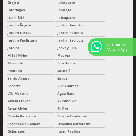
Grajaú
Ibirapuera
Interlagos
Ipiranga
Itaim Bibi
Jabaquara
Jardim Ângela
Jardim América
Jardim Europa
Jardim Paulista
Jardim Paulistano
Jardim São Luiz
chamar no
Jardins
Jockey Club
WhatsApp
M'Boi Mirim
Moema
Morumbi
Parelheiros
Pedreira
Sacomã
Santo Amaro
Saúde
Socorro
Vila Andrade
Vila Mariana
Água Rasa
Anália Franco
Aricanduva
Artur Alvim
Belém
Cidade Patriarca
Cidade Tiradentes
Engenheiro Goulart
Ermelino Matarazzo
Guianazes
Itaim Paulista