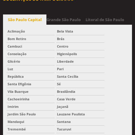
São Paulo Capital
Grande São Paulo
Litoral de São Paulo
Aclimação
Bela Vista
Bom Retiro
Brás
Cambuci
Centro
Consolação
Higienópolis
Glicério
Liberdade
Luz
Pari
República
Santa Cecília
Santa Efigênia
Sé
Vila Buarque
Brasilândia
Cachoeirinha
Casa Verde
Imirim
Jaçanã
Jardim São Paulo
Lauzane Paulista
Mandaqui
Santana
Tremembé
Tucuruvi