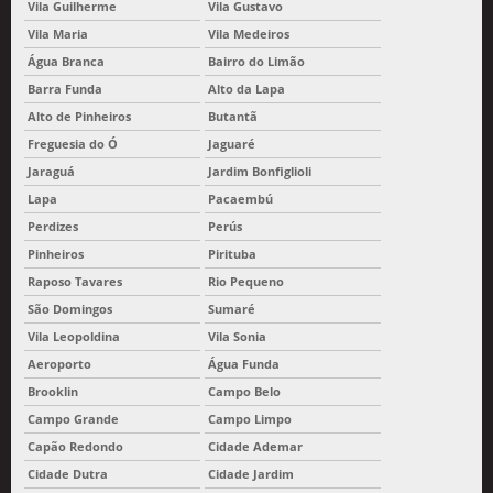
Vila Guilherme
Vila Gustavo
Vila Maria
Vila Medeiros
Água Branca
Bairro do Limão
Barra Funda
Alto da Lapa
Alto de Pinheiros
Butantã
Freguesia do Ó
Jaguaré
Jaraguá
Jardim Bonfiglioli
Lapa
Pacaembú
Perdizes
Perús
Pinheiros
Pirituba
Raposo Tavares
Rio Pequeno
São Domingos
Sumaré
Vila Leopoldina
Vila Sonia
Aeroporto
Água Funda
Brooklin
Campo Belo
Campo Grande
Campo Limpo
Capão Redondo
Cidade Ademar
Cidade Dutra
Cidade Jardim