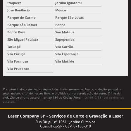
Itaquera
Jardim Iguatemi
José Bonifácio
Moóca
Parque do Carmo
Parque São Lucas
Parque São Rafael
Penha
Ponte Rasa
São Mateus
São Miguel Paulista
Sapopemba
Tatuapé
Vila Carrão
Vila Curuçá
Vila Esperança
Vila Formosa
Vila Matilde
Vila Prudente
O conteúdo do texto desta página é de direito reservado. Sua reprodução, parcial ou
total, mesmo citando nossos links, é proibida sem a autorização do autor. Crime de
violação de direito autoral – artigo 184 do Código Penal –
Lei 9610/98 - Lei de direitos
autorais
.
Laser Company SP - Serviços de Corte e Gravação a Laser
Rua Birigui n° 1061 - Jardim Cumbica
Guarulhos-SP - CEP: 07180-310