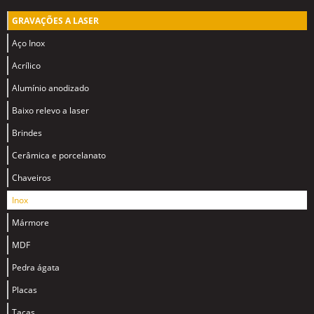
GRAVAÇÕES A LASER
Aço Inox
Acrílico
Alumínio anodizado
Baixo relevo a laser
Brindes
Cerâmica e porcelanato
Chaveiros
Inox
Mármore
MDF
Pedra ágata
Placas
Taças