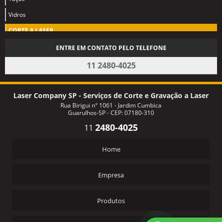
Vidros
CORTE A LASER
Acrílicos
ENTRE EM CONTATO PELO TELEFONE
Laser industrial
11 2480-4025
Couros
Eva
Laser Company SP - Serviços de Corte e Gravação a Laser
Rua Birigui n° 1061 - Jardim Cumbica
Madeiras MDF
Guarulhos-SP - CEP: 07180-310
Papel
2480-4025
11
Plásticos
Home
Tecidos
Empresa
Produtos