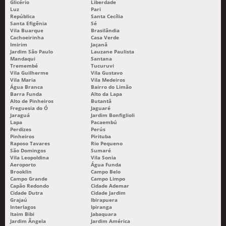
Glicério
Liberdade
Luz
Pari
CORTE E GRAVAÇÃO A LASER EM MDF
República
Santa Cecília
Santa Efigênia
Sé
Vila Buarque
Brasilândia
EMPRESA DE GRAVAÇÃO A LASER
Cachoeirinha
Casa Verde
Imirim
Jaçanã
EMPRESAS DE CORTE A LASER EM SP
Jardim São Paulo
Lauzane Paulista
Mandaqui
Santana
GRAVAÇÃO A LASER EM INOX
Tremembé
Tucuruvi
Vila Guilherme
Vila Gustavo
GRAVAÇÃO A LASER EM MADEIRA SP
Vila Maria
Vila Medeiros
Água Branca
Bairro do Limão
Barra Funda
Alto da Lapa
GRAVAÇÃO A LASER EM METAL SP
Alto de Pinheiros
Butantã
Freguesia do Ó
Jaguaré
GRAVAÇÃO A LASER EM VIDRO SP
Jaraguá
Jardim Bonfiglioli
Lapa
Pacaembú
GRAVAÇÃO A LASER PREÇO
Perdizes
Perús
Pinheiros
Pirituba
Raposo Tavares
Rio Pequeno
GRAVAÇÃO A LASER SP
São Domingos
Sumaré
Vila Leopoldina
Vila Sonia
SERVIÇO DE CORTE A LASER
Aeroporto
Água Funda
Brooklin
Campo Belo
SERVIÇO DE CORTE A LASER PREÇO
Campo Grande
Campo Limpo
Capão Redondo
Cidade Ademar
SERVIÇO DE GRAVAÇÃO A LASER
Cidade Dutra
Cidade Jardim
Grajaú
Ibirapuera
Interlagos
Ipiranga
BRINDE IMPRESSÃO DIGITAL
Itaim Bibi
Jabaquara
Jardim Ângela
Jardim América
BRINDES IMPRESSÃO UV