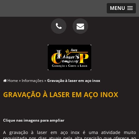
MENU
Home
»
Informações
»
Gravação à laser em aço inox
GRAVAÇÃO À LASER EM AÇO INOX
Clique nas imagens para ampliar
A
gravação à laser em aço inox
é uma atividade muito
requisitada nos dias atuais pela alta precisão que oferece ao