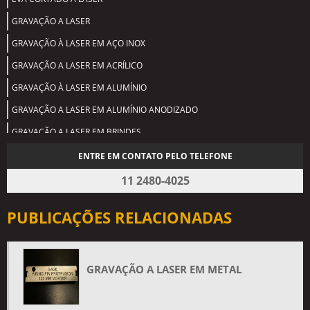
GRAVAÇÃO A LASER
GRAVAÇÃO À LASER EM AÇO INOX
GRAVAÇÃO A LASER EM ACRÍLICO
GRAVAÇÃO À LASER EM ALUMÍNIO
GRAVAÇÃO A LASER EM ALUMÍNIO ANODIZADO
GRAVAÇÃO A LASER EM BRINDES
GRAVAÇÃO A LASER EM CERÂMICA
ENTRE EM CONTATO PELO TELEFONE
GRAVAÇÃO A LASER EM CHAVEIROS
11 2480-4025
GRAVAÇÃO A LASER EM COURO
PUBLICAÇÕES RELACIONADAS
GRAVAÇÃO A LASER EM GRANITO
GRAVAÇÃO A LASER EM MADEIRA
GRAVAÇÃO A LASER EM MÁRMORE
GRAVAÇÃO A LASER EM METAL
GRAVAÇÃO A LASER EM MDF
GRAVAÇÃO A LASER EM METAL