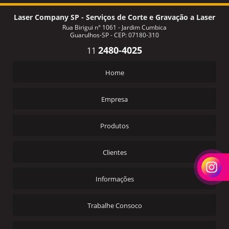
GRAVAÇÃO EM OCULOS DE SOL
Laser Company SP - Serviços de Corte e Gravação a Laser
Rua Birigui n° 1061 - Jardim Cumbica
GRAVAÇÃO TAMPOGRAFIA BRINDES
Guarulhos-SP - CEP: 07180-310
GRAVAÇÕES A LASER E CORTE EM SP
2480-4025
11
GRAVAÇÕES A LASER EM OCULOS SP
Home
GRAVAR A LASER EM PLASTICO PREÇO
HOT STAMPING DIGITAL
Empresa
HOT STAMPING DIGITAL PREÇO
Produtos
HOT STAMPING EM PEÇAS PLASTICAS
HOT STAMPING EM PLASTICO
Clientes
HOT STAMPING EM VIDRO
Informações
HOT STAMPING PREÇO
IMPRESSÃO A LASER PARA BRINDES
Trabalhe Consoco
IMPRESSÃO DIGITAL EM GUARULHOS
IMPRESSÃO HOT STAMPING PREÇO