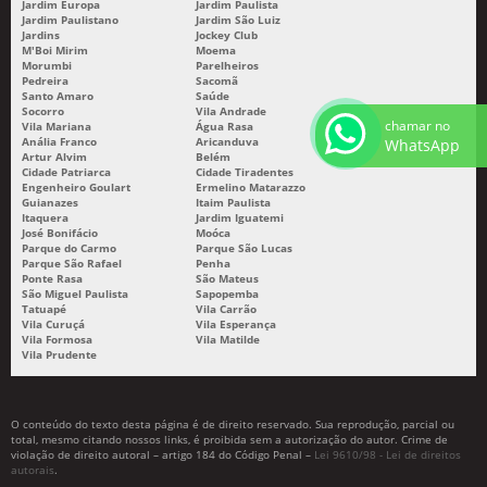
Jardim Europa
Jardim Paulista
Jardim Paulistano
Jardim São Luiz
EMPRESA DE PERSONALIZAÇÃO DE BRINDES
Jardins
Jockey Club
M'Boi Mirim
Moema
Morumbi
Parelheiros
EMPRESA DE SILK SCREEN
Pedreira
Sacomã
Santo Amaro
Saúde
EMPRESAS DE PERSONALIZAÇÃO DE BRINDES EM SP
Socorro
Vila Andrade
chamar no
Vila Mariana
Água Rasa
EMPRESAS DE SILK SCREEN EM SP
Anália Franco
Aricanduva
WhatsApp
Artur Alvim
Belém
GRAVAÇÃO A LASER AÇO
Cidade Patriarca
Cidade Tiradentes
Engenheiro Goulart
Ermelino Matarazzo
Guianazes
Itaim Paulista
GRAVAÇÃO A LASER AÇO PREÇO
Itaquera
Jardim Iguatemi
José Bonifácio
Moóca
GRAVAÇÃO A LASER EM FERRO
Parque do Carmo
Parque São Lucas
Parque São Rafael
Penha
GRAVAÇÃO A LASER EM GUARULHOS
Ponte Rasa
São Mateus
São Miguel Paulista
Sapopemba
Tatuapé
Vila Carrão
GRAVAÇÃO A LASER FIBRA
Vila Curuçá
Vila Esperança
Vila Formosa
Vila Matilde
GRAVAÇÃO A LASER INDUSTRIAL
Vila Prudente
GRAVAÇÃO A LASER PLACA
GRAVAÇÃO A LASER PLASTICO
O conteúdo do texto desta página é de direito reservado. Sua reprodução, parcial ou
total, mesmo citando nossos links, é proibida sem a autorização do autor. Crime de
GRAVAÇÃO EM HASTE DE OCULOS
violação de direito autoral – artigo 184 do Código Penal –
Lei 9610/98 - Lei de direitos
autorais
.
GRAVAÇÃO EM OCULOS