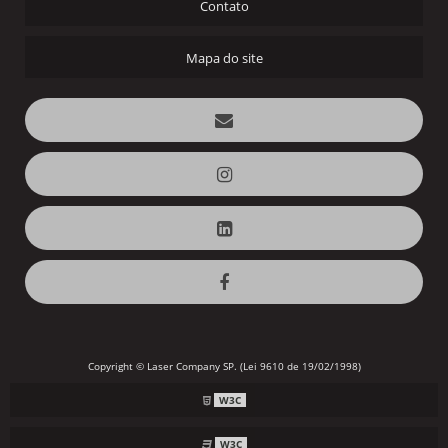
Contato
IMPRESSÃO UV DE PLACAS
Mapa do site
IMPRESSÃO UV EM ACRILICO
IMPRESSÃO UV EM ALUMINIO
IMPRESSÃO UV EM LONA
IMPRESSÃO UV EM MDF
IMPRESSÃO UV PREÇO
IMPRESSÃO UV SP
PERSONALIZAÇÃO DE BRINDES
PERSONALIZAÇÃO DE BRINDES SP
PERSONALIZAÇÃO EM HOT STAMPING
PERSONALIZAR BRINDES CORPORATIVOS
Copyright © Laser Company SP. (Lei 9610 de 19/02/1998)
PREÇOS DE BRINDES PERSONALIZADOS
W3C
PRESTAÇÃO DE SERVIÇOS DE TAMPOGRAFIA
W3C
SERVIÇO DE TAMPOGRAFIA